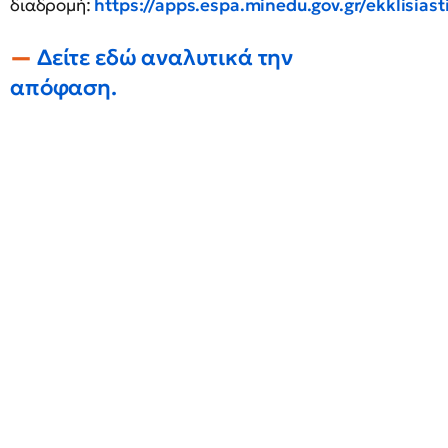
διαδρομή:
https://apps.espa.minedu.gov.gr/ekklisias
Δείτε εδώ αναλυτικά την
απόφαση.