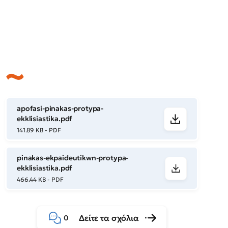
apofasi-pinakas-protypa-
ekklisiastika.pdf
141.89 KB - PDF
pinakas-ekpaideutikwn-protypa-
ekklisiastika.pdf
466.44 KB - PDF
Δείτε τα σχόλια
0