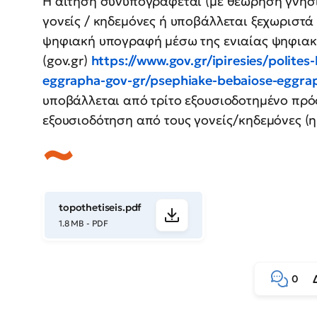
Η αίτηση συνυπογράφεται (με θεώρηση γνησί
γονείς / κηδεμόνες ή υποβάλλεται ξεχωριστά
ψηφιακή υπογραφή μέσω της ενιαίας ψηφιακ
(gov.gr)
https://www.gov.gr/ipiresies/polites
eggrapha-gov-gr/psephiake-bebaiose-eggra
υποβάλλεται από τρίτο εξουσιοδοτημένο πρό
εξουσιοδότηση από τους γονείς/κηδεμόνες (η 
topothetiseis.pdf
1.8 MB - PDF
0