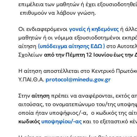
επιμέλεια των μαθητών ή έχει εξουσιοδοτηθε
επιθυμούν να λάβουν γνώση.
Οι ενδιαφερόμενοι
γονείς ή κηδεμόνες
ή άλλο
μαθητών ή οι νόμιμα εξουσιοδοτημένοι εκπ
αίτηση
(υπόδειγμα αίτησης ΕΔΩ )
στο Αυτοτε
Σχολείων
από την Πέμπτη 12 Ιουνίου έως την 
Η αίτηση αποστέλλεται στο Κεντρικό Πρωτόκ
Υ.ΠΑΙ.Θ.Α.
protocol@minedu.gov.gr
Στην
αίτηση
πρέπει να αναφέρονται, εκτός απ
αιτούσας, το ονοματεπώνυμο του/της υποψηφ
οποία ήταν υποψήφιος/-α, ο κωδικός της αί
κωδικός
υποψηφίου/-ας
και το εξεταστικό κέ