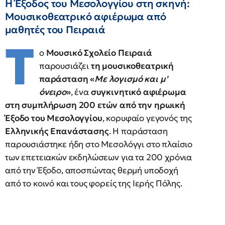
Η Έξοδος του Μεσολογγίου στη σκηνή:
Μουσικοθεατρικό αφιέρωμα από
μαθητές του Πειραιά
Τ
ο
Μουσικό Σχολείο Πειραιά
παρουσιάζει
τη μουσικοθεατρική
παράσταση «
Με λογισμό και μ'
όνειρο
»
, ένα
συγκινητικό αφιέρωμα
στη συμπλήρωση 200 ετών από την ηρωική
Έξοδο του Μεσολογγίου
, κορυφαίο γεγονός της
Ελληνικής Επανάστασης
. Η παράσταση
παρουσιάστηκε ήδη στο Μεσολόγγι στο πλαίσιο
των επετειακών εκδηλώσεων για τα 200 χρόνια
από την Έξοδο, αποσπώντας θερμή υποδοχή
από το κοινό και τους φορείς της Ιερής Πόλης.