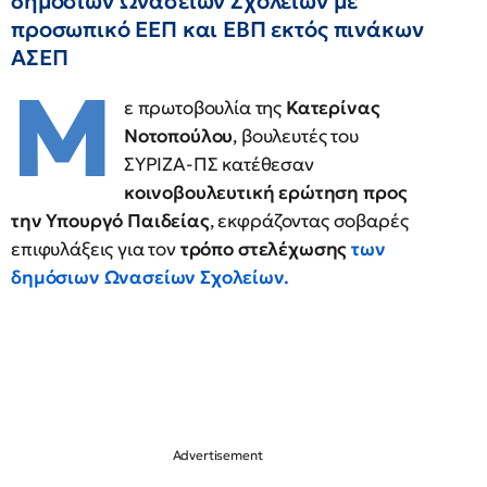
δημόσιων Ωνασείων Σχολείων με
προσωπικό ΕΕΠ και ΕΒΠ εκτός πινάκων
ΑΣΕΠ
Μ
ε πρωτοβουλία της
Κατερίνας
Νοτοπούλου
, βουλευτές του
ΣΥΡΙΖΑ-ΠΣ κατέθεσαν
κοινοβουλευτική ερώτηση προς
την Υπουργό Παιδείας
, εκφράζοντας σοβαρές
επιφυλάξεις για τον
τρόπο στελέχωσης
των
δημόσιων Ωνασείων Σχολείων
.