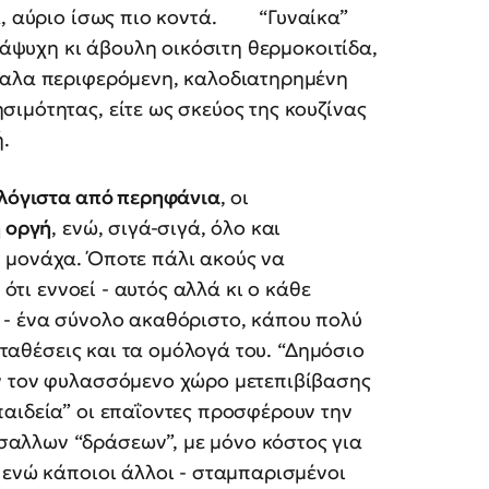
ρα, αύριο ίσως πιο κοντά. “Γυναίκα”
, άψυχη κι άβουλη οικόσιτη θερμοκοιτίδα,
χαλα περιφερόμενη, καλοδιατηρημένη
ιμότητας, είτε ως σκεύος της κουζίνας
.
λόγιστα από περηφάνια
, οι
ή οργή
, ενώ, σιγά-σιγά, όλο και
 μονάχα. Όποτε πάλι ακούς να
 ότι εννοεί - αυτός αλλά κι ο κάθε
 - ένα σύνολο ακαθόριστο, κάπου πολύ
καταθέσεις και τα ομόλογά του. “Δημόσιο
ν τον φυλασσόμενο χώρο μετεπιβίβασης
αιδεία” οι επαΐοντες προσφέρουν την
αλλων “δράσεων”, με μόνο κόστος για
, ενώ κάποιοι άλλοι - σταμπαρισμένοι