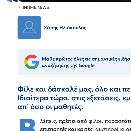
INTIME NEWS
Χάρης Ηλιόπουλος
Μάθε πρώτος όλες τις σημαντικές ειδήσε
αναζήτησης της Google
Φίλε και δάσκαλέ μας, όλο και πε
Ιδιαίτερα τώρα, στις εξετάσεις, ε
απ’ όσο οι μαθητές.
Β
λέπεις, πρέπει από φίλοι, παραστάτ
επιτηρητές και κριτές
, αυστηροί κι 