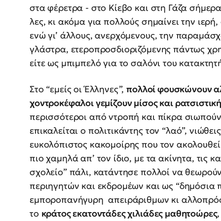
στα φέρετρα - στο Κίεβο και στη Γάζα σήμε
λες, κι ακόμα για πολλούς σημαίνει την ιερή
ενώ γι’ άλλους, ανερχόμενους, την παραμάσ
γλάστρα, ετεροπροσδιοριζόμενης πάντως χρησ
είτε ως μπιμπελό για το σαλόνι του κατακτητή
Στο “εμείς οι Έλληνες”,
πολλοί φουσκώνουν α
χοντροκέφαλοι γεμίζουν μίσος και ρατσιστικ
περισσότεροι από ντροπή και πίκρα σιωπούν
επικαλείται ο πολιτικάντης τον “λαό”, νιώθεις
ευκολόπιστος κακομοίρης που τον ακολουθεί
πιο χαμηλά απ’ τον ίδιο, με τα ακίνητα, τις 
σχολείο” πάλι, κατάντησε πολλοί να θεωρού
περιηγητών και εκδρομέων και ως “δημόσια π
εμποροπανήγυρη απειράριθμων κι αλλοπρόσ
το
κράτος εκατοντάδες χιλιάδες μαθητοώρες