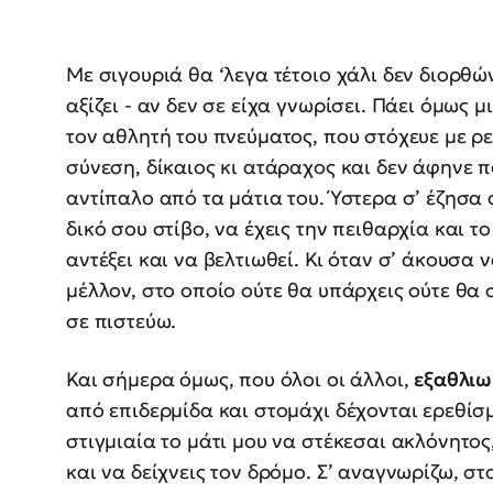
Με σιγουριά θα ‘λεγα τέτοιο χάλι δεν διορθώ
αξίζει - αν δεν σε είχα γνωρίσει. Πάει όμως
τον αθλητή του πνεύματος, που στόχευε με ρε
σύνεση, δίκαιος κι ατάραχος και δεν άφηνε 
αντίπαλο από τα μάτια του. Ύστερα σ’ έζησα 
δικό σου στίβο, να έχεις την πειθαρχία και τ
αντέξει και να βελτιωθεί. Κι όταν σ’ άκουσα
μέλλον, στο οποίο ούτε θα υπάρχεις ούτε θα 
σε πιστεύω.
Και σήμερα όμως, που όλοι οι άλλοι,
εξαθλιωμ
από επιδερμίδα και στομάχι δέχονται ερεθίσμ
στιγμιαία το μάτι μου να στέκεσαι ακλόνητο
και να δείχνεις τον δρόμο. Σ’ αναγνωρίζω, σ