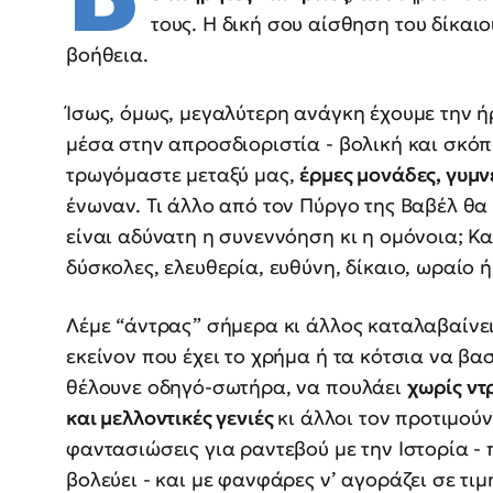
τους. Η δική σου αίσθηση του δίκαιο
βοήθεια.
Ίσως, όμως, μεγαλύτερη ανάγκη έχουμε την 
μέσα στην απροσδιοριστία - βολική και σκόπ
τρωγόμαστε μεταξύ μας,
έρμες μονάδες, γυμν
ένωναν. Τι άλλο από τον Πύργο της Βαβέλ θα 
είναι αδύνατη η συνεννόηση κι η ομόνοια; Κα
δύσκολες, ελευθερία, ευθύνη, δίκαιο, ωραίο ή
Λέμε “άντρας” σήμερα κι άλλος καταλαβαίνει
εκείνον που έχει το χρήμα ή τα κότσια να βα
θέλουνε οδηγό-σωτήρα, να πουλάει
χωρίς ντ
και μελλοντικές γενιές
κι άλλοι τον προτιμούν
φαντασιώσεις για ραντεβού με την Ιστορία -
βολεύει - και με φανφάρες ν’ αγοράζει σε τι