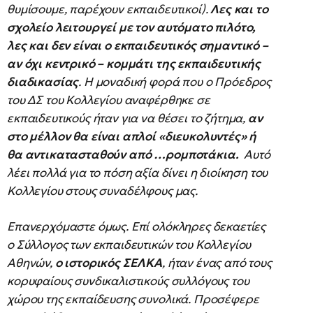
θυμίσουμε, παρέχουν εκπαιδευτικοί).
Λες και το
σχολείο λειτουργεί με τον αυτόματο πιλότο,
λες και δεν είναι ο εκπαιδευτικός σημαντικό –
αν όχι κεντρικό – κομμάτι της εκπαιδευτικής
διαδικασίας
. Η μοναδική φορά που ο Πρόεδρος
του ΔΣ του Κολλεγίου αναφέρθηκε σε
εκπαιδευτικούς ήταν για να θέσει το ζήτημα,
αν
στο μέλλον θα είναι απλοί «διευκολυντές» ή
θα αντικατασταθούν από …ρομποτάκια.
Αυτό
λέει πολλά για το πόση αξία δίνει η διοίκηση του
Κολλεγίου στους συναδέλφους μας.
Επανερχόμαστε όμως. Επί ολόκληρες δεκαετίες
ο Σύλλογος των εκπαιδευτικών του Κολλεγίου
Αθηνών,
ο ιστορικός ΣΕΛΚΑ
, ήταν ένας από τους
κορυφαίους συνδικαλιστικούς συλλόγους του
χώρου της εκπαίδευσης συνολικά. Προσέφερε