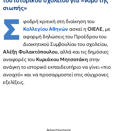
του ιστορικού σχολείου για «νόμο της
σιωπής»
Σ
φοδρή κριτική στη διοίκηση του
Κολλεγίου Αθηνών
ασκεί η
ΟΙΕΛΕ
, με
αφορμή δηλώσεις του Προέδρου του
Διοικητικού Συμβουλίου του σχολείου,
Αλέξη Φυλακτόπουλου
, αλλά και τις δημόσιες
αναφορές του
Κυριάκου Μητσοτάκη
στην
ανάγκη το ιστορικό εκπαιδευτήριο να γίνει «πιο
ανοιχτό» και να προσαρμοστεί στις σύγχρονες
εξελίξεις.