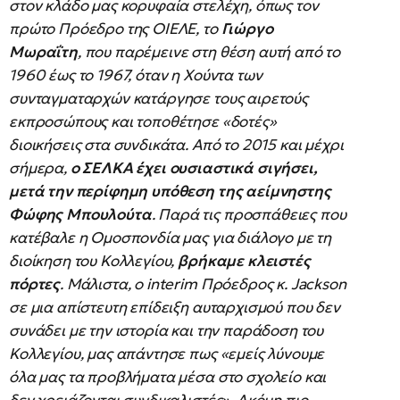
στον κλάδο μας κορυφαία στελέχη, όπως τον
πρώτο Πρόεδρο της ΟΙΕΛΕ, το
Γιώργο
Μωραΐτη
, που παρέμεινε στη θέση αυτή από το
1960 έως το 1967, όταν η Χούντα των
συνταγματαρχών κατάργησε τους αιρετούς
εκπροσώπους και τοποθέτησε «δοτές»
διοικήσεις στα συνδικάτα. Από το 2015 και μέχρι
σήμερα,
ο ΣΕΛΚΑ έχει ουσιαστικά σιγήσει,
μετά την περίφημη υπόθεση της αείμνηστης
Φώφης Μπουλούτα
. Παρά τις προσπάθειες που
κατέβαλε η Ομοσπονδία μας για διάλογο με τη
διοίκηση του Κολλεγίου,
βρήκαμε κλειστές
πόρτες
. Μάλιστα, ο interim Πρόεδρος κ. Jackson
σε μια απίστευτη επίδειξη αυταρχισμού που δεν
συνάδει με την ιστορία και την παράδοση του
Κολλεγίου, μας απάντησε πως «εμείς λύνουμε
όλα μας τα προβλήματα μέσα στο σχολείο και