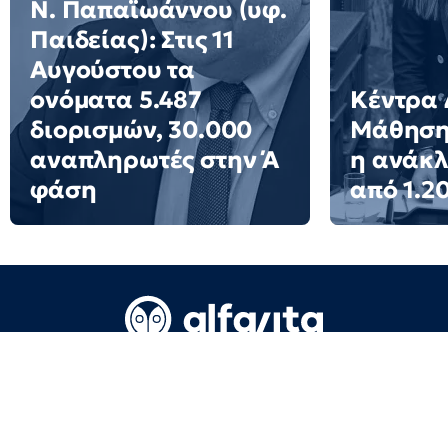
N. Παπαϊωάννου (υφ.
Παιδείας): Στις 11
Αυγούστου τα
ονόματα 5.487
Κέντρα 
διορισμών, 30.000
Μάθησης
αναπληρωτές στην Ά
η ανάκ
φάση
από 1.2