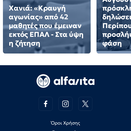
Χανιά: «Κραυγή
πρόσκλη
αγωνίας» από 42
δηλώσει
μαθητές που έμειναν
Περίπου
εκτός ΕΠΑΛ - Στα ύψη
προσλήψ
η ζήτηση
φάση
Όροι Χρήσης