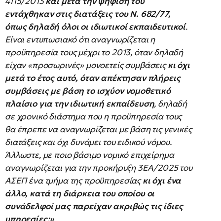
4115/2013
και μετά την ψήφισή του
εντάχθηκαν στις διατάξεις του Ν. 682/77,
όπως δηλαδή όλοι οι ιδιωτικοί εκπαιδευτικοί
.
Είναι εντυπωσιακό ότι αναγνωρίζεται η
προϋπηρεσία τους μέχρι το 2013, όταν δηλαδή
είχαν «προσωρινές» μονοετείς συμβάσεις
κι όχι
μετά το έτος αυτό, όταν απέκτησαν πλήρεις
συμβάσεις με βάση το ισχύον νομοθετικό
πλαίσιο για την ιδιωτική εκπαίδευση
, δηλαδή
σε χρονικό διάστημα που η προϋπηρεσία τους
θα έπρεπε να αναγνωρίζεται με βάση τις γενικές
διατάξεις και όχι δυνάμει του ειδικού νόμου.
Άλλωστε, με ποιο βάσιμο νομικό επιχείρημα
αναγνωρίζεται για την προκήρυξη 3ΕΑ/2025 του
ΑΣΕΠ ένα τμήμα της προϋπηρεσίας
κι όχι ένα
άλλο, κατά τη διάρκεια του οποίου οι
συνάδελφοί μας παρείχαν ακριβώς τις ίδιες
υπηρεσίες;»