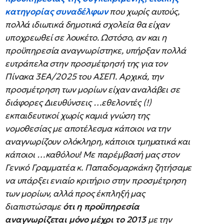
κατηγορίας συναδέλφων
που χωρίς αυτούς,
πολλά ιδιωτικά δημοτικά σχολεία θα είχαν
υποχρεωθεί σε λουκέτο. Ωστόσο, αν και η
προϋπηρεσία αναγνωρίστηκε, υπήρξαν πολλά
ευτράπελα στην προσμέτρησή της για τον
Πίνακα 3ΕΑ/2025 του ΑΣΕΠ. Αρχικά, την
προσμέτρηση των μορίων είχαν αναλάβει σε
διάφορες Διευθύνσεις …εθελοντές (!)
εκπαιδευτικοί χωρίς καμιά γνώση της
νομοθεσίας με αποτέλεσμα κάποιοι να την
αναγνωρίζουν ολόκληρη, κάποιοι τμηματικά και
κάποιοι …καθόλου! Με παρέμβασή μας στον
Γενικό Γραμματέα κ. Παπαδομαρκάκη ζητήσαμε
να υπάρξει ενιαίο κριτήριο στην προσμέτρηση
των μορίων, αλλά προς έκπληξή μας
διαπιστώσαμε
ότι η προϋπηρεσία
αναγνωρίζεται μόνο μέχρι το 2013
με την