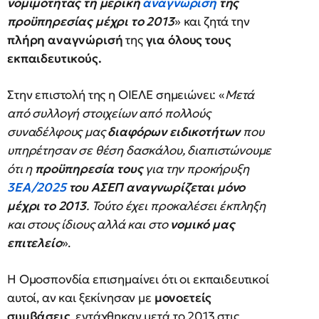
νομιμότητας τη μερική
αναγνώριση
της
προϋπηρεσίας μέχρι το 2013
» και ζητά την
πλήρη αναγνώρισή
της
για όλους τους
εκπαιδευτικούς.
Στην επιστολή της η ΟΙΕΛΕ σημειώνει: «
Μετά
από συλλογή στοιχείων από πολλούς
συναδέλφους μας
διαφόρων ειδικοτήτων
που
υπηρέτησαν σε θέση δασκάλου, διαπιστώνουμε
ότι η
προϋπηρεσία τους
για την προκήρυξη
3ΕΑ/2025
του ΑΣΕΠ αναγνωρίζεται μόνο
μέχρι το 2013
. Τούτο έχει προκαλέσει έκπληξη
και στους ίδιους αλλά και στο
νομικό μας
επιτελείο
».
Η Ομοσπονδία επισημαίνει ότι οι εκπαιδευτικοί
αυτοί, αν και ξεκίνησαν με
μονοετείς
συμβάσεις
, εντάχθηκαν μετά το 2013 στις