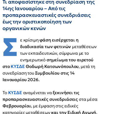
Τι αποφασίστηκε στη συνεδρίαση της
14ης Ιανουαρίου – Από τις
προπαρασκευαστικές συνεδριάσεις
έως την οριστικοποίηση των
οργανικών κενών
Σ
ε κρίσιμη
φάση εισέρχεται η
διαδικασία των φετινών
μεταθέσεων
των εκπαιδευτικών, σύμφωνα με το
ενημερωτικό
σημείωμα του αιρετού
στο
ΚΥΣΔΕ
Θοδωρή Κατσωνόπουλου
, μετά τη
συνεδρίαση του
Συμβουλίου στις 14
Ιανουαρίου 2026.
Το
ΚΥΣΔΕ
αναμένεται να
ξεκινήσει τις
προπαρασκευαστικές συνεδριάσεις
στα μέσα
Φεβρουαρίο
υ, με έμφαση στις ειδικές
κατηγορίες μεταθέσεων
και την Ειδική Αγωγή
,