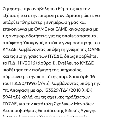
Ζητήσαμε την αναβολή του θέματος και την
εξέτασή του στην επόμενη συνεδρίαση, ώστε να
υπάρξει πληρέστερη ενημέρωση μας και
επικοινωνία με ΟΛΜΕ και ΕΛΜΕ, αναφορικά με
τις αναμοριοδοτήσεις, για τις οποίες απαιτείται
απόφαση Υπουργού, κατόπιν γνωμοδότησης του
ΚΥΣΔΕ, λαμβάνοντας υπόψη τη γνώμη της ΟΛΜΕ
και τις εισηγήσεις των ΠΥΣΔΕ, όπως προβλέπει
το Π.Δ. 111/2016 (άρθρο 1). Εντέλει, το ΚΥΣΔΕ
υιοθέτησε την εισήγηση της υπηρεσίας,
σύμφωνα με την περ. α΄ της παρ. 8 του άρθ. 16
του Π.Δ.50/1996 (Α΄45), λαμβάνοντας υπόψη την
Υπ. Απόφαση με αρ. 133529/ΓΔ4/2018 (ΦΕΚ
3941 τ.Β), αλλά και τις σχετικές πράξεις των
ΠΥΣΔΕ, για την κατάταξη Σχολικών Μονάδων
Δευτεροβάθμιας Εκπαίδευσης Ειδικής Αγωγής