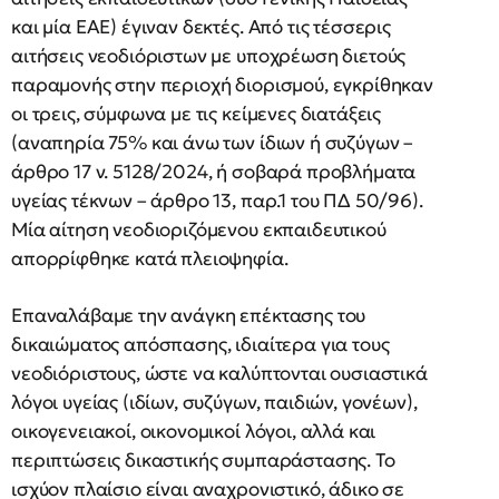
και μία ΕΑΕ) έγιναν δεκτές. Από τις τέσσερις
αιτήσεις νεοδιόριστων με υποχρέωση διετούς
παραμονής στην περιοχή διορισμού, εγκρίθηκαν
οι τρεις, σύμφωνα με τις κείμενες διατάξεις
(αναπηρία 75% και άνω των ίδιων ή συζύγων –
άρθρο 17 ν. 5128/2024, ή σοβαρά προβλήματα
υγείας τέκνων – άρθρο 13, παρ.1 του ΠΔ 50/96).
Μία αίτηση νεοδιοριζόμενου εκπαιδευτικού
απορρίφθηκε κατά πλειοψηφία.
Επαναλάβαμε την ανάγκη επέκτασης του
δικαιώματος απόσπασης, ιδιαίτερα για τους
νεοδιόριστους, ώστε να καλύπτονται ουσιαστικά
λόγοι υγείας (ιδίων, συζύγων, παιδιών, γονέων),
οικογενειακοί, οικονομικοί λόγοι, αλλά και
περιπτώσεις δικαστικής συμπαράστασης. Το
ισχύον πλαίσιο είναι αναχρονιστικό, άδικο σε