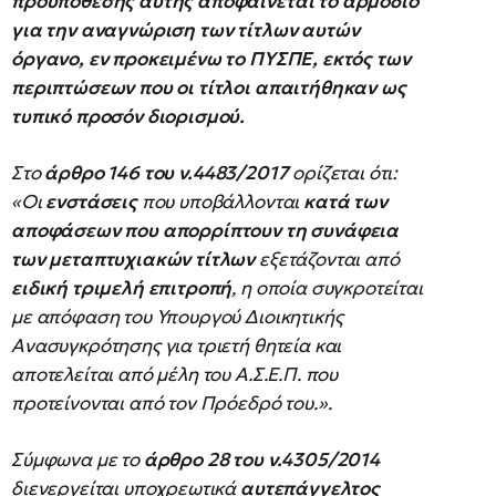
προϋπόθεσης αυτής αποφαίνεται το αρμόδιο
για την αναγνώριση των τίτλων αυτών
όργανο, εν προκειμένω το ΠΥΣΠΕ, εκτός των
περιπτώσεων που οι τίτλοι απαιτήθηκαν ως
τυπικό προσόν διορισμού.
Στο
άρθρο 146 του
ν.4483/2017
ορίζεται ότι:
«Οι
ενστάσεις
που υποβάλλονται
κατά των
αποφάσεων που απορρίπτουν τη συνάφεια
των μεταπτυχιακών τίτλων
εξετάζονται από
ειδική τριμελή επιτροπή
, η οποία συγκροτείται
με απόφαση του Υπουργού Διοικητικής
Ανασυγκρότησης για τριετή θητεία και
αποτελείται από μέλη του Α.Σ.Ε.Π. που
προτείνονται από τον Πρόεδρό του.».
Σύμφωνα με το
άρθρο 28 του
ν.4305/2014
διενεργείται υποχρεωτικά
αυτεπάγγελτος