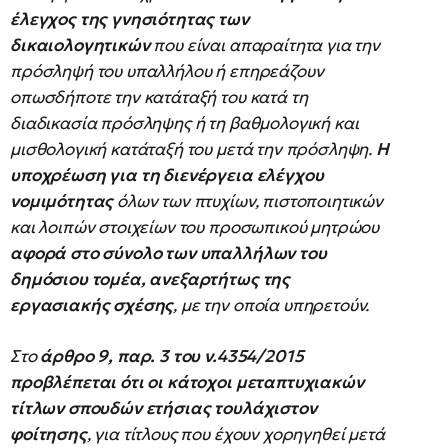
έλεγχος της γνησιότητας των
δικαιολογητικών
που είναι απαραίτητα για την
πρόσληψή του υπαλλήλου ή επηρεάζουν
οπωσδήποτε την κατάταξή του κατά τη
διαδικασία πρόσληψης ή τη βαθμολογική και
μισθολογική κατάταξή του μετά την πρόσληψη.
Η
υποχρέωση για τη διενέργεια ελέγχου
νομιμότητας
όλων των πτυχίων, πιστοποιητικών
και λοιπών στοιχείων του προσωπικού μητρώου
αφορά στο σύνολο των υπαλλήλων του
δημόσιου τομέα, ανεξαρτήτως της
εργασιακής σχέσης
, με την οποία υπηρετούν.
Στο
άρθρο 9, παρ. 3 του ν.4354/2015
προβλέπεται ότι οι κάτοχοι μεταπτυχιακών
τίτλων
σπουδών
ετήσιας τουλάχιστον
φοίτησης
, για τίτλους που έχουν χορηγηθεί μετά