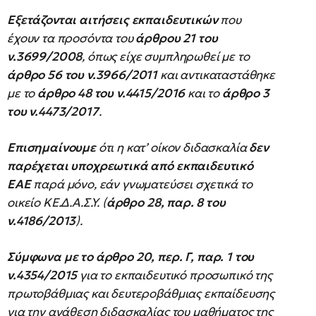
Εξετάζονται αιτήσεις εκπαιδευτικών
που
έχουν τα προσόντα του
άρθρου 21 του
ν.3699/2008
, όπως είχε συμπληρωθεί με το
άρθρο 56 του ν.3966/2011
και αντικαταστάθηκε
με το
άρθρο 48 του ν.4415/2016
και το
άρθρο 3
του
ν.4473/2017
.
Επισημαίνουμε
ότι η κατ’ οίκον διδασκαλία
δεν
παρέχεται υποχρεωτικά από εκπαιδευτικό
ΕΑΕ
παρά μόνο, εάν γνωματεύσει σχετικά το
οικείο ΚΕ.Δ.Α.Σ.Υ. (
άρθρο 28, παρ. 8 του
ν.4186/2013
).
Σύμφωνα με το
άρθρο 20, περ. Γ, παρ. 1 του
ν.4354/2015
για το εκπαιδευτικό προσωπικό της
πρωτοβάθμιας και δευτεροβάθμιας εκπαίδευσης
για την ανάθεση διδασκαλίας του μαθήματος της