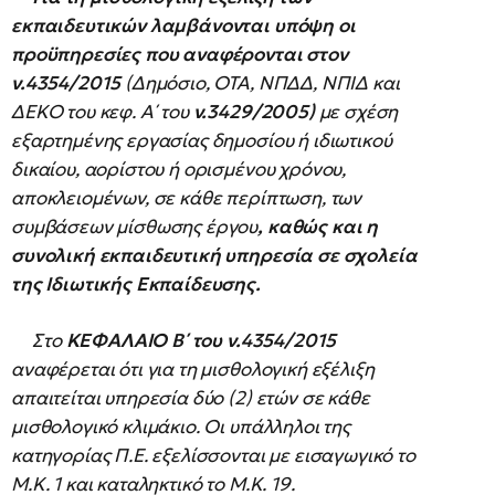
εκπαιδευτικών
λαμβάνονται υπόψη οι
προϋπηρεσίες που αναφέρονται στον
ν.4354/2015
(Δημόσιο, ΟΤΑ, ΝΠΔΔ, ΝΠΙΔ και
ΔΕΚΟ του κεφ. Α΄ του
ν.3429/2005)
με σχέση
εξαρτημένης εργασίας δημοσίου ή ιδιωτικού
δικαίου, αορίστου ή ορισμένου χρόνου,
αποκλειομένων, σε κάθε περίπτωση, των
συμβάσεων μίσθωσης έργου
, καθώς και η
συνολική εκπαιδευτική υπηρεσία σε σχολεία
της Ιδιωτικής Εκπαίδευσης.
Στο
ΚΕΦΑΛΑΙΟ Β΄ του
ν.4354/2015
αναφέρεται ότι για τη μισθολογική εξέλιξη
απαιτείται υπηρεσία δύο (2) ετών σε κάθε
μισθολογικό κλιμάκιο. Οι υπάλληλοι της
κατηγορίας Π.Ε. εξελίσσονται με εισαγωγικό το
Μ.Κ. 1 και καταληκτικό το Μ.Κ. 19.