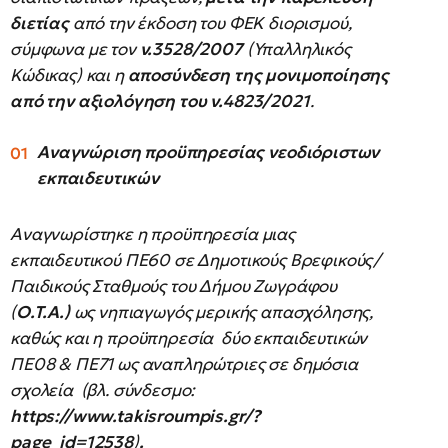
διετίας
από την έκδοση του ΦΕΚ διορισμού,
σύμφωνα με τον
ν.3528/2007
(Υπαλληλικός
Κώδικας) και η
αποσύνδεση της μονιμοποίησης
από την αξιολόγηση του ν.4823/2021
.
Αναγνώριση προϋπηρεσίας νεοδιόριστων
εκπαιδευτικών
Αναγνωρίστηκε η προϋπηρεσία μιας
εκπαιδευτικού ΠΕ60 σε Δημοτικούς Βρεφικούς/
Παιδικούς Σταθμούς του Δήμου Ζωγράφου
(
Ο.Τ.Α.)
ως νηπιαγωγός μερικής απασχόλησης,
καθώς και η προϋπηρεσία δύο εκπαιδευτικών
ΠΕ08 & ΠΕ71 ως αναπληρώτριες σε δημόσια
σχολεία (βλ. σύνδεσμο:
https://www.takisroumpis.gr/?
page_id=12538
)
.