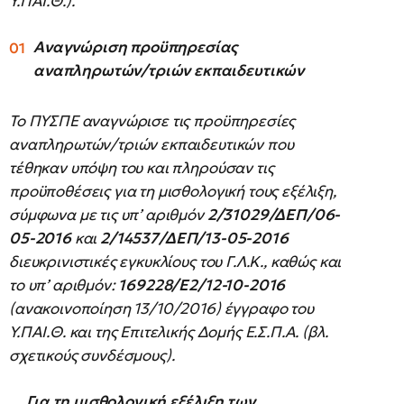
Υ.ΠΑΙ.Θ.).
Αναγνώριση προϋπηρεσίας
αναπληρωτών/τριών εκπαιδευτικών
Το ΠΥΣΠΕ αναγνώρισε τις προϋπηρεσίες
αναπληρωτών/τριών εκπαιδευτικών που
τέθηκαν υπόψη του και πληρούσαν τις
προϋποθέσεις για τη μισθολογική τους εξέλιξη,
σύμφωνα με τις υπ’ αριθμόν
2/31029/ΔΕΠ/06-
05-2016
και
2/14537/ΔΕΠ/13-05-2016
διευκρινιστικές εγκυκλίους του Γ.Λ.Κ.,
καθώς και
το υπ’ αριθμόν:
169228/Ε2/12-10-2016
(ανακοινοποίηση 13/10/2016) έγγραφο του
Υ.ΠΑΙ.Θ. και της Επιτελικής Δομής Ε.Σ.Π.Α. (βλ.
σχετικούς συνδέσμους).
Για τη μισθολογική εξέλιξη
των