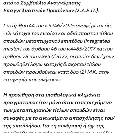
από το Συμβούλιο Αναγνώρισης
Επαγγελματικών Προσόντων (Σ.Α.Ε.Π.).
Στο άρθρο 44 του ν.5246/2025 αναφέρεται ότι:
«Οι κάτοχοι του ενιαίου και αδιάσπαστου τίτλου
σπουδών μεταπτυχιακού επιπέδου (integrated
master) του άρθρου 46 του ν.4485/2017 και του
άρθρου 78 του ν.4957/2022, οι οποίοι δεν έχουν
προωθηθεί λόγω κατοχής διακριτού τίτλου
σπουδών προωθούνται κατά δύο (2) Μ.Κ. στην
κατηγορία που ανήκουν».
Η προώθηση στα μισθολογικά κλιμάκια
πραγματοποιείται μόνο όταν το
περιεχόμενο
των μεταπτυχιακών τίτλων σπουδών είναι
συναφές
με το αντικείμενο απασχόλησης του/
της υπαλλήλου
.
Για τη συνδρομή ή όχι της