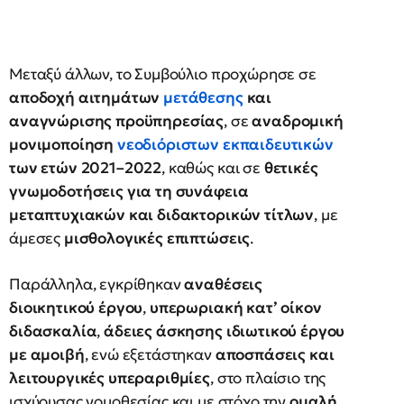
Μεταξύ άλλων, το Συμβούλιο προχώρησε σε
αποδοχή αιτημάτων
μετάθεσης
και
αναγνώρισης προϋπηρεσίας
, σε
αναδρομική
μονιμοποίηση
νεοδιόριστων εκπαιδευτικών
των ετών 2021–2022
, καθώς και σε
θετικές
γνωμοδοτήσεις για τη συνάφεια
μεταπτυχιακών και διδακτορικών τίτλων
, με
άμεσες
μισθολογικές επιπτώσεις
.
Παράλληλα, εγκρίθηκαν
αναθέσεις
διοικητικού έργου
,
υπερωριακή κατ’ οίκον
διδασκαλία
,
άδειες άσκησης ιδιωτικού έργου
με αμοιβή
, ενώ εξετάστηκαν
αποσπάσεις και
λειτουργικές υπεραριθμίες
, στο πλαίσιο της
ισχύουσας νομοθεσίας και με στόχο την
ομαλή