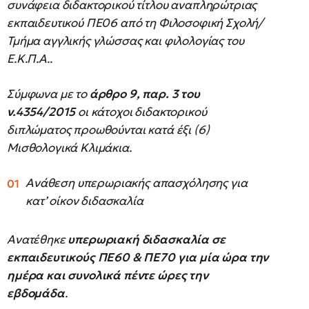
συνάφεια διδακτορικού τίτλου αναπληρώτριας
εκπαιδευτικού ΠΕ06 από τη Φιλοσοφική Σχολή/
Τμήμα αγγλικής γλώσσας και φιλολογίας του
Ε.Κ.Π.Α..
Σύμφωνα με το
άρθρο 9, παρ. 3 του
ν.4354/2015
οι κάτοχοι διδακτορικού
διπλώματος προωθούνται κατά έξι (6)
Μισθολογικά Κλιμάκια.
Ανάθεση υπερωριακής απασχόλησης για
κατ’ οίκον διδασκαλία
Ανατέθηκε
υπερωριακή διδασκαλία σε
εκπαιδευτικούς ΠΕ60 & ΠΕ70 για
μία ώρα την
ημέρα και συνολικά πέντε ώρες την
εβδομάδα
.