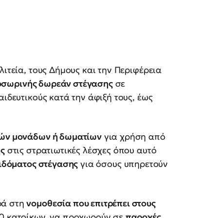
λιτεία, τους Δήμους και την Περιφέρεια
σωρινής δωρεάν στέγασης
σε
αιδευτικούς κατά την άφιξή τους, έως
ών μονάδων ή δωματίων
για χρήση από
ης
στις στρατιωτικές λέσχες όπου αυτό
ιδόματος στέγασης
για όσους υπηρετούν
ρά στη
νομοθεσία που επιτρέπει στους
00 κατοίκων, να προχωρούν σε
παροχές