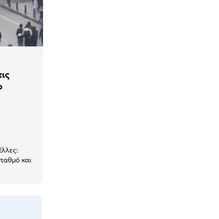
ις
ο
έλλες:
ταθμό και