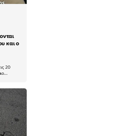
ονται
υ και ο
ις 20
ο...