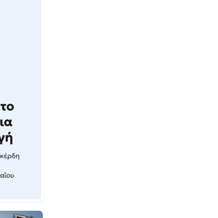
 το
ια
γή
 κέρδη
Μαΐου