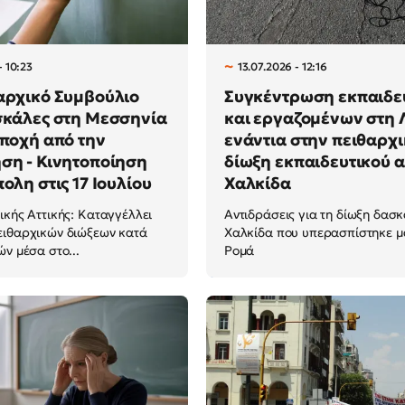
- 10:23
13.07.2026 - 12:16
αρχικό Συμβούλιο
Συγκέντρωση εκπαιδε
σκάλες στη Μεσσηνία
και εργαζομένων στη 
αποχή από την
ενάντια στην πειθαρχ
ση - Κινητοποίηση
δίωξη εκπαιδευτικού α
ολη στις 17 Ιουλίου
Χαλκίδα
ικής Αττικής: Καταγγέλλει
Αντιδράσεις για τη δίωξη δασ
ειθαρχικών διώξεων κατά
Χαλκίδα που υπερασπίστηκε μ
ών μέσα στο...
Ρομά