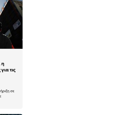
 η
για τις
τήριξη σε
ε