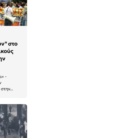
ν" στο
ικούς
ην
ι» -
ν
στην...