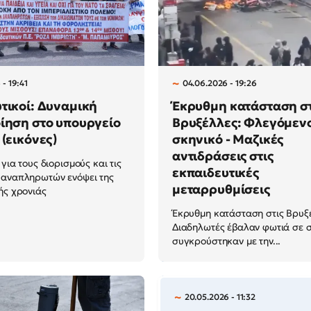
- 19:41
04.06.2026 - 19:26
τικοί: Δυναμική
Έκρυθμη κατάσταση στ
ίηση στο υπουργείο
Βρυξέλλες: Φλεγόμεν
 (εικόνες)
σκηνικό - Μαζικές
αντιδράσεις στις
για τους διορισμούς και τις
εκπαιδευτικές
 αναπληρωτών ενόψει της
μεταρρυθμίσεις
ής χρονιάς
Έκρυθμη κατάσταση στις Βρυξ
Διαδηλωτές έβαλαν φωτιά σε σ
συγκρούστηκαν με την...
20.05.2026 - 11:32