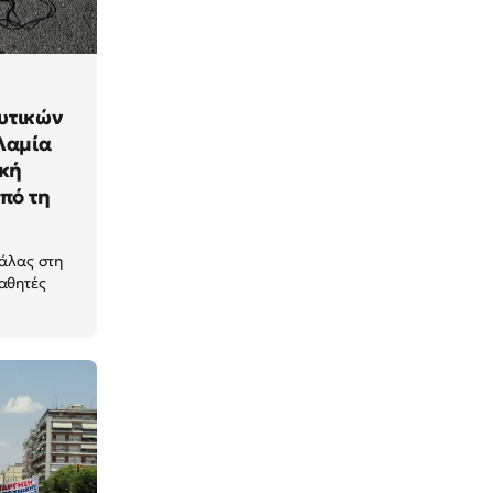
υτικών
Λαμία
ική
πό τη
κάλας στη
αθητές