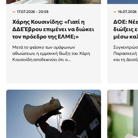
17.07.2026 - 20:58
16.07.2026 
Χάρης Κουσινίδης: «Γιατί η
ΔΟΕ: Νέε
ΔΔΕ Έβρου επιμένει να διώκει
διώξεις 
τον πρόεδρο της ΕΛΜΕ;»
μέσω κα
Μετά το φιάσκο των ομόφωνων
Συγκεντρώσε
αθωώσεων, η εμμονική δίωξη του Χάρη
Παρασκευή 1
Κουσινίδη αποδεικνύει ότι ο...
και τη Δευτέ