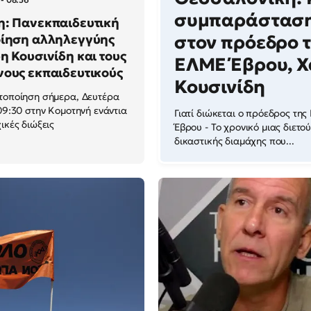
συμπαράστασ
η: Πανεκπαιδευτική
στον πρόεδρο τ
οίηση αλληλεγγύης
η Κουσινίδη και τους
ΕΛΜΕ Έβρου, 
ους εκπαιδευτικούς
Κουσινίδη
τοποίηση σήμερα, Δευτέρα
 09:30 στην Κομοτηνή ενάντια
Γιατί διώκεται ο πρόεδρος της
ικές διώξεις
Έβρου - Το χρονικό μιας διετο
δικαστικής διαμάχης που...