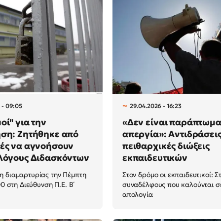
 - 09:05
29.04.2026 - 16:23
οί" για την
«Δεν είναι παράπτωμα
ση: Ζητήθηκε από
απεργία»: Αντιδράσεις 
ές να αγνοήσουν
πειθαρχικές διώξεις
λλόγους Διδασκόντων
εκπαιδευτικών
 διαμαρτυρίας την Πέμπτη
Στον δρόμο οι εκπαιδευτικοί: Σ
00 στη Διεύθυνση Π.Ε. Β΄
συναδέλφους που καλούνται σ
απολογία