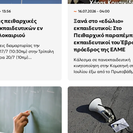
- 13:56
16.07.2026 - 04:00
ς πειθαρχικές
Ξανά στο «εδώλιο»
εκπαιδευτικών εν
εκπαιδευτικοί: Στο
λοκαιριού
Πειθαρχικό παραπέμπ
εκπαιδευτικοί του Έβρο
ις διαμαρτυρίας την
πρόεδρος της ΕΛΜΕ
7/7 (10:30πμ) στην Τρίπολη
ρα 20/7 (10πμ)...
Κάλεσμα σε πανεκπαιδευτική
κινητοποίηση στην Κομοτηνή στ
Ιουλίου έξω από το Πρωτοβάθμι