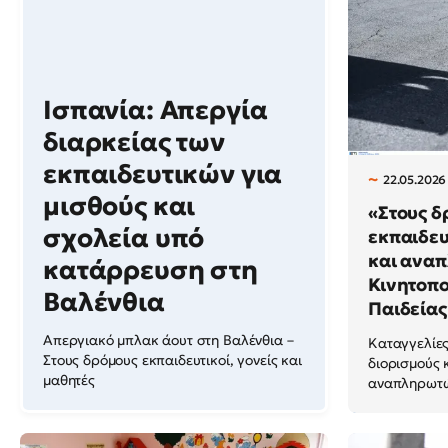
Ισπανία: Απεργία
διαρκείας των
εκπαιδευτικών για
22.05.2026 
μισθούς και
«Στους δ
σχολεία υπό
εκπαιδευ
και αναπ
κατάρρευση στη
Κινητοπο
Βαλένθια
Παιδείας 
Απεργιακό μπλακ άουτ στη Βαλένθια –
Καταγγελίες
Στους δρόμους εκπαιδευτικοί, γονείς και
διορισμούς 
μαθητές
αναπληρωτών