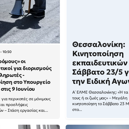
Θεσσαλονίκη:
Κινητοποίηση
- 10:50
ρόμους» οι
εκπαιδευτικών
τικοί για διορισμούς
Σάββατο 23/5 γ
ληρωτές -
την Ειδική Αγω
ίηση στο Υπουργείο
στις 9 Ιουνίου
Α΄ ΕΛΜΕ Θεσσαλονίκης: «Ή τα
τους ή οι ζωές μας» – Μεγάλη
 για περικοπές σε μόνιμους
κινητοποίηση το Σάββατο 23 
και προσλήψεις
στο...
 – Στάση εργασίας και...