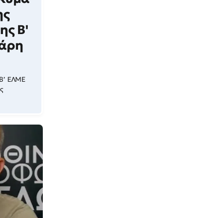
ης
ης Β'
Χάρη
 Β’ ΕΛΜΕ
ύς