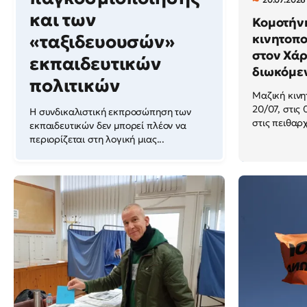
και των
Κομοτήν
«ταξιδευουσών»
κινητοπ
στον Χάρ
εκπαιδευτικών
διωκόμεν
πολιτικών
Μαζική κινη
20/07, στις
Η συνδικαλιστική εκπροσώπηση των
στις πειθαρχ
εκπαιδευτικών δεν μπορεί πλέον να
περιορίζεται στη λογική μιας...