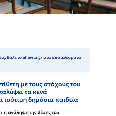
ις. Βάλε το alfavita.gr στα αποτελέσματα
τίθετη με τους στόχους του
καλύψει τα κενά
ι ισότιμη δημόσια παιδεία
τι η
ανάληψη της θέσης του