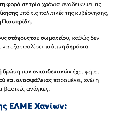
τη φορά σε τρία χρόνια
αναδεικνύει τις
οίκησης
υπό τις πολιτικές της κυβέρνησης,
η Πισσαρίδη
.
ους στόχους του σωματείου
, καθώς δεν
ι να εξασφαλίσει
ισότιμη δημόσια
ή δράση των εκπαιδευτικών
έχει φέρει
ού και ανασφάλειας
παραμένει, ενώ η
ι βασικές ανάγκες.
ης ΕΛΜΕ Χανίων: