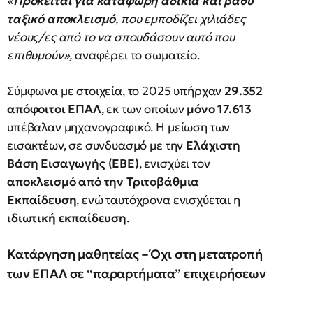
«
Πρόκειται για κατάφωρη αδικία και βαθύ
ταξικό αποκλεισμό
, που εμποδίζει χιλιάδες
νέους/ες από το να σπουδάσουν αυτό που
επιθυμούν»,
αναφέρει το σωματείο.
Σύμφωνα με στοιχεία, το 2025 υπήρχαν
29.352
απόφοιτοι ΕΠΑΛ
, εκ των οποίων
μόνο 17.613
υπέβαλαν μηχανογραφικό. Η μείωση των
εισακτέων, σε συνδυασμό με την
Ελάχιστη
Βάση Εισαγωγής (ΕΒΕ)
, ενισχύει τον
αποκλεισμό από την Τριτοβάθμια
Εκπαίδευση
, ενώ ταυτόχρονα ενισχύεται η
ιδιωτική εκπαίδευση
.
Κατάργηση μαθητείας – Όχι στη μετατροπή
των ΕΠΑΛ σε “παραρτήματα” επιχειρήσεων