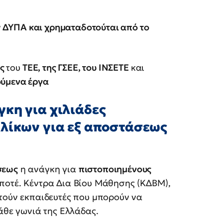
ν
ΔΥΠΑ και χρηματαδοτούται από το
ης
του
ΤΕΕ, της ΓΣΕΕ, του ΙΝΣΕΤΕ
και
ούμενα έργα
κη για χιλιάδες
λίκων για εξ αποστάσεως
σεως
η ανάγκη για
πιστοποιημένους
ποτέ. Κέντρα Δια Βίου Μάθησης (ΚΔΒΜ),
ούν εκπαιδευτές που μπορούν να
θε γωνιά της Ελλάδας.