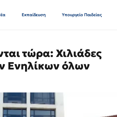
Νέα
Εκπαίδευση
Υπουργείο Παιδείας
 Εκπαιδευτικών
Μεταπτυχιακά
Πολιτική
Κόσμος
- Απαντήσεις
νται τώρα: Χιλιάδες
ών Ενηλίκων όλων