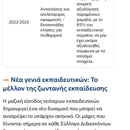
ατομική
Αντιστάσεις και
αξιολόγηση
ατελέσφορες
παραμένουν
εφαρμογές –
χαμηλά, με το
2022-2025
Εκατοντάδες
85% του
κλήσεις για
εκπαιδευτικού
πειθαρχικά
σώματος να μην
έχει ακόμα
αξιολογηθεί,
σύμφωνα με τα
επίσημα
στοιχεία.
Νέα γενιά εκπαιδευτικών: Το
μέλλον της ζωντανής εκπαίδευσης
Η μαζική είσοδος νεότερων εκπαιδευτικών
δημιουργεί ένα νέο δυναμικό που μπορεί να
ανατρέψει το υπάρχον σκηνικό. Οι μάχες που
δίνονται σήμερα σε κάθε Σύλλογο Διδασκόντων