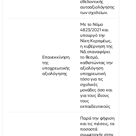
εθελοντικής
αυτοαξιολόγησης
των σχολείων.
Με το Νόμο
4823/2021 και
υπουργό την
Νίκη Κεραμέως,
η κυβέρνηση της
ΝΔ επαναφέρει
Επανεκκίνηση
το θεσμό,
της
καθιστώντας την
υποχρεωτικής
αξιολόγηση
αξιολόγησης
υποχρεωτική
τόσο για τις
σχολικές
μονάδες όσο και
για τους ίδιους
τους
εκπαιδευτικούς
Παρά την ψήφιση
και τις πιέσεις, τα
ποσοστά
συμμετοχής στην