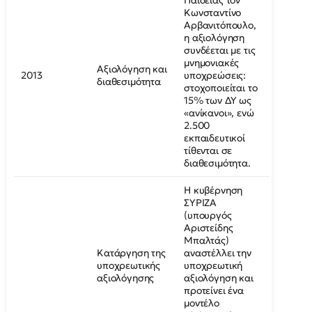
Παιδείας τον
Κωνσταντίνο
Αρβανιτόπουλο,
η αξιολόγηση
συνδέεται με τις
μνημονιακές
Αξιολόγηση και
2013
υποχρεώσεις:
διαθεσιμότητα
στοχοποιείται το
15% των ΔΥ ως
«ανίκανοι», ενώ
2.500
εκπαιδευτικοί
τίθενται σε
διαθεσιμότητα.
Η κυβέρνηση
ΣΥΡΙΖΑ
(υπουργός
Αριστείδης
Μπαλτάς)
Κατάργηση της
αναστέλλει την
υποχρεωτικής
υποχρεωτική
αξιολόγησης
αξιολόγηση και
προτείνει ένα
μοντέλο