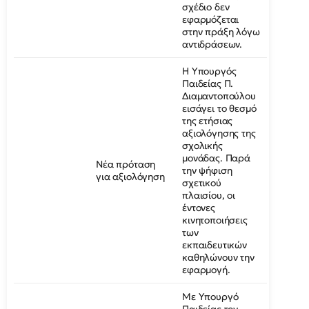
σχέδιο δεν
εφαρμόζεται
στην πράξη λόγω
αντιδράσεων.
Η Υπουργός
Παιδείας Π.
Διαμαντοπούλου
εισάγει το θεσμό
της ετήσιας
αξιολόγησης της
σχολικής
μονάδας. Παρά
Νέα πρόταση
την ψήφιση
για αξιολόγηση
σχετικού
πλαισίου, οι
έντονες
κινητοποιήσεις
των
εκπαιδευτικών
καθηλώνουν την
εφαρμογή.
Με Υπουργό