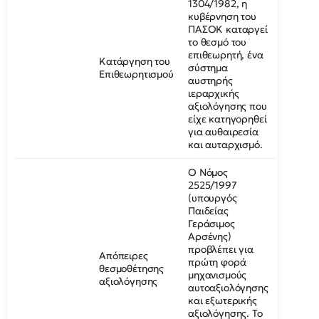
1304/1982, η
κυβέρνηση του
ΠΑΣΟΚ καταργεί
το θεσμό του
επιθεωρητή, ένα
Κατάργηση του
σύστημα
Επιθεωρητισμού
αυστηρής
ιεραρχικής
αξιολόγησης που
είχε κατηγορηθεί
για αυθαιρεσία
και αυταρχισμό.
Ο Νόμος
2525/1997
(υπουργός
Παιδείας
Γεράσιμος
Αρσένης)
προβλέπει για
Απόπειρες
πρώτη φορά
θεσμοθέτησης
μηχανισμούς
αξιολόγησης
αυτοαξιολόγησης
και εξωτερικής
αξιολόγησης. Το