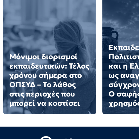
Εκπαιδε
Μόνιμοι διορισμοί
Πολιτισ
εκπαιδευτικών: Τέλος
και η Ε
χρόνου σήμερα στο
ως αναγ
ΟΠΣΥΔ – Το λάθος
σύγχρον
στις περιοχές που
Ο σαφής
μπορεί να κοστίσει
χρησμό