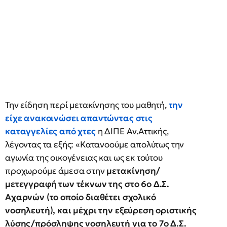
Την είδηση περί μετακίνησης του μαθητή,
την
είχε ανακοινώσει απαντώντας στις
καταγγελίες από χτες
η ΔΙΠΕ Αν.Αττικής,
λέγοντας τα εξής: «Κατανοούμε απολύτως την
αγωνία της οικογένειας και ως εκ τούτου
προχωρούμε άμεσα στην
μετακίνηση/
μετεγγραφή των τέκνων της στο 6ο Δ.Σ.
Αχαρνών (το οποίο διαθέτει σχολικό
νοσηλευτή), και μέχρι την εξεύρεση οριστικής
λύσης/πρόσληψης νοσηλευτή για το 7ο Δ.Σ.