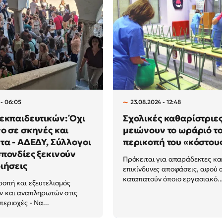
 - 06:05
23.08.2024 - 12:48
εκπαιδευτικών: Όχι
Σχολικές καθαρίστριες
ο σε σκηνές και
μειώνουν το ωράριό το
τα - ΑΔΕΔΥ, Σύλλογοι
περικοπή του «κόστους
πονδίες ξεκινούν
Πρόκειται για απαράδεκτες κα
ιήσεις
επικίνδυνες αποφάσεις, αφού α
καταπατούν όποιο εργασιακό..
ροπή και εξευτελισμός
ν και αναπληρωτών στις
περιοχές - Να...