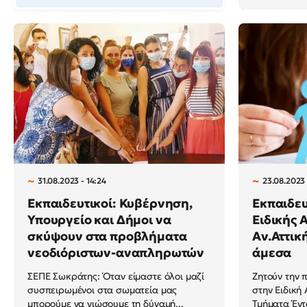
31.08.2023 - 14:24
23.08.2023 
Εκπαιδευτικοί: Κυβέρνηση,
Εκπαιδευ
Υπουργείο και Δήμοι να
Ειδικής 
σκύψουν στα προβλήματα
Αν.Αττικ
νεοδιόριστων-αναπληρωτών
άμεσα
ΣΕΠΕ Σωκράτης: Όταν είμαστε όλοι μαζί
Ζητούν την 
συσπειρωμένοι στα σωματεία μας
στην Ειδική
μπορούμε να νιώσουμε τη δύναμή...
Τμήματα Έντα