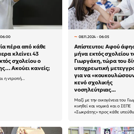
- 06:00
08.11.2024 - 06:05
ία πέρα από κάθε
Απίστευτοι: Αφού άφη
μερα κλείνει 43
μήνα εκτός σχολείου τ
κτός σχολείου ο
Γιωργάκη, τώρα του δ
ς… Ακούει κανείς;
υποχρεωτική μετεγγρα
για να «κουκουλώσουν
ι η ντροπή...
κενό σχολικής
νοσηλεύτριας...
Μαζί με την οικογένεια του Γι
κινηθεί και νομικά και ο ΣΕΠΕ
«Σωκράτης» προς κάθε υπεύθυν