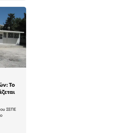
ν: Το
άζεται
 του ΣΕΠΕ
χο