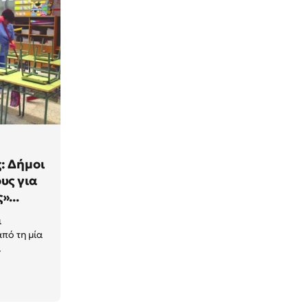
: Δήμοι
υς για
»...
ι
πό τη μία
.