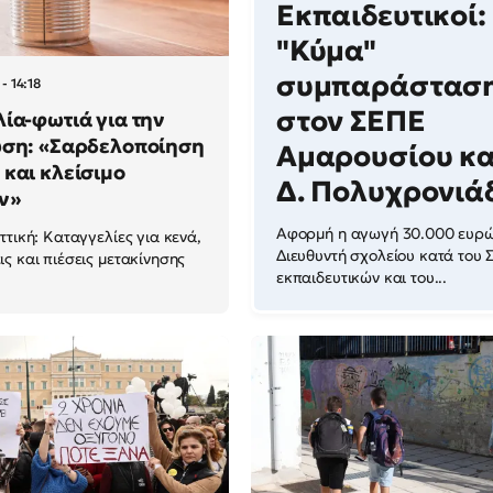
Εκπαιδευτικοί:
"Κύμα"
συμπαράστασ
- 14:18
στον ΣΕΠΕ
ία-φωτιά για την
υση: «Σαρδελοποίηση
Αμαρουσίου κα
και κλείσιμο
Δ. Πολυχρονιά
ν»
Αφορμή η αγωγή 30.000 ευρ
ττική: Καταγγελίες για κενά,
Διευθυντή σχολείου κατά του 
ς και πιέσεις μετακίνησης
εκπαιδευτικών και του...