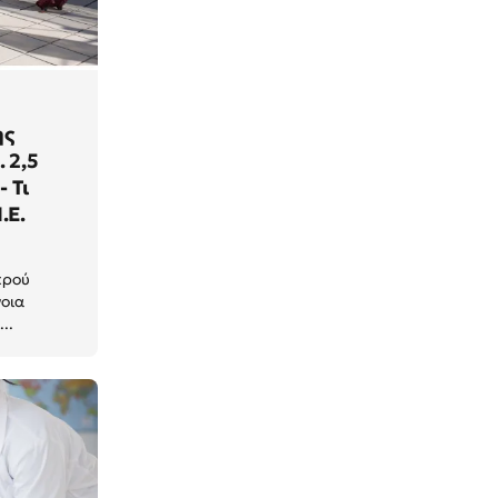
ης
 2,5
 Τι
.Ε.
κρού
νοια
..