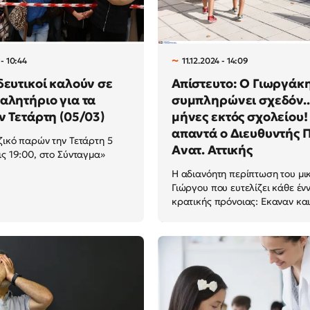
- 10:44
11.12.2024 - 14:09
δευτικοί καλούν σε
Απίστευτο: Ο Γιωργάκ
αλητήριο για τα
συμπληρώνει σχεδόν...
ν Τετάρτη (05/03)
μήνες εκτός σχολείου! -
απαντά ο Διευθυντής Π
ζικό παρών την Τετάρτη 5
Ανατ. Αττικής
ις 19:00, στο Σύνταγμα»
Η αδιανόητη περίπτωση του μι
Γιώργου που ευτελίζει κάθε έν
κρατικής πρόνοιας: Εκαναν και.