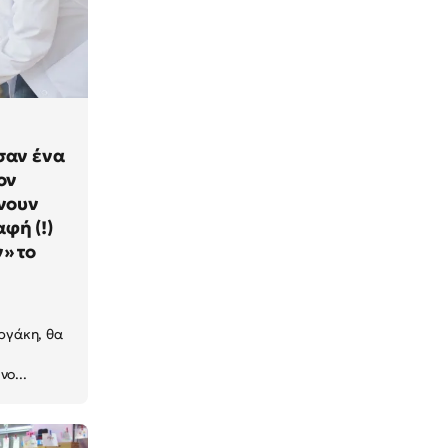
σαν ένα
ον
ίνουν
φή (!)
» το
ωργάκη, θα
ο...