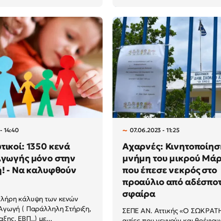
- 14:40
07.06.2023 - 11:25
τικοί: 1350 κενά
Αχαρνές: Κινητοποίησ
Αγωγής μόνο στην
μνήμη του μικρού Μάρ
ή! - Να καλυφθούν
που έπεσε νεκρός στο
προαύλιο από αδέσπο
σφαίρα
πλήρη κάλυψη των κενών
 Αγωγή ( Παράλληλη Στήριξη,
ΣΕΠΕ ΑΝ. Αττικής «Ο ΣΩΚΡΑΤΗ
ξης, ΕΒΠ..) με...
αιτίες που γεννούν και θρέφου