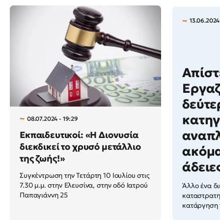
13.06.2024 
Απίστ
Εργαζ
δεύτε
κατηγ
08.07.2024 - 19:29
αναπ
Εκπαιδευτικοί: «Η Διονυσία
διεκδικεί το χρυσό μετάλλιο
ακόμα 
της ζωής!»
άδειε
Συγκέντρωση την Τετάρτη 10 Ιουλίου στις
7.30 μ.μ. στην Ελευσίνα, στην οδό Ιατρού
Άλλο ένα δ
Παπαγιάννη 25
καταστρατη
κατάργηση τ