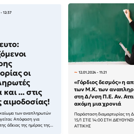
- 12:37
ευτο:
όμενοι
ρης
ορίας οι
12.01.2024 - 11:21
ληρωτές
«Γόρδιος δεσμός» η α
των Μ.Κ. των αναπλη
και ... στις
στη Δ/νση Π.Ε. Αν. Αττ
ς αιμοδοσίας!
ακόμη μια χρονιά
ικαίωμα των αναπληρωτών
Παράσταση διαμαρτυρίας τη Δ
γείται: Απόφαση για
15/1 ΣΤΙΣ 14:00 ΣΤΗ ΔΙΕΥΘΥΝΣ
ης άδειας της ημέρας της...
ΑΤΤΙΚΗΣ