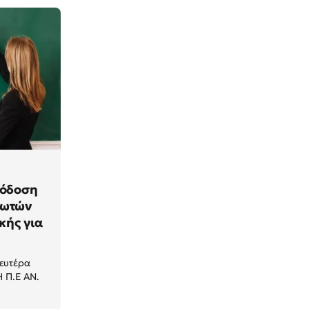
πόδοση
ρωτών
ικής για
ευτέρα
Η Π.Ε ΑΝ.