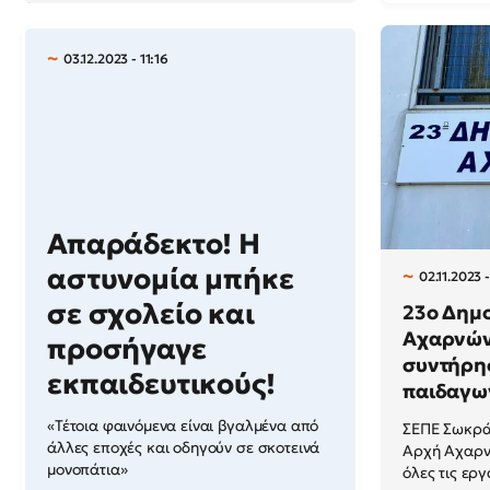
03.12.2023 - 11:16
Απαράδεκτο! Η
αστυνομία μπήκε
02.11.2023 -
σε σχολείο και
23ο Δημο
Αχαρνών
προσήγαγε
συντήρη
εκπαιδευτικούς!
παιδαγω
«Τέτοια φαινόμενα είναι βγαλμένα από
ΣΕΠΕ Σωκράτ
άλλες εποχές και οδηγούν σε σκοτεινά
Αρχή Αχαρν
μονοπάτια»
όλες τις εργ