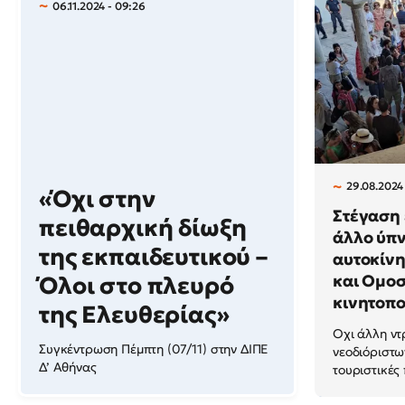
06.11.2024 - 09:26
29.08.2024
«Όχι στην
Στέγαση 
πειθαρχική δίωξη
άλλο ύπν
της εκπαιδευτικού –
αυτοκίνη
και Ομοσ
Όλοι στο πλευρό
κινητοπο
της Ελευθερίας»
Οχι άλλη ντ
Συγκέντρωση Πέμπτη (07/11) στην ΔΙΠΕ
νεοδιόριστω
Δ’ Αθήνας
τουριστικές 