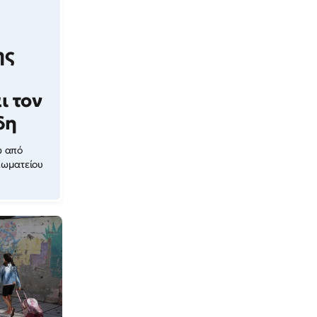
ης
ι τον
δη
ώ από
Σωματείου