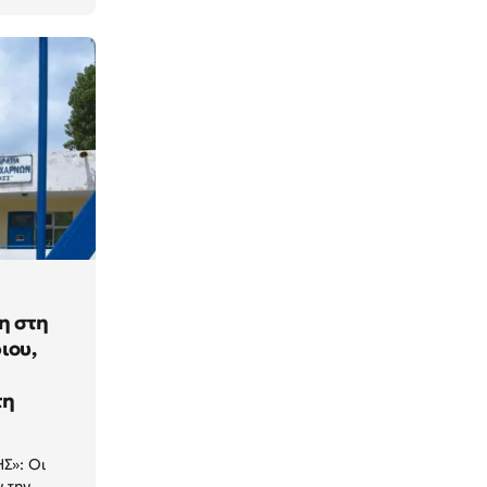
η στη
ιου,
τη
Σ»: Οι
ν την