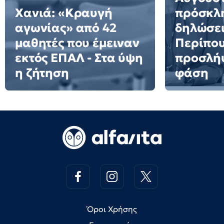
Χανιά: «Κραυγή
πρόσκλη
αγωνίας» από 42
δηλώσει
μαθητές που έμειναν
Περίπου
εκτός ΕΠΑΛ - Στα ύψη
προσλήψ
η ζήτηση
φάση
Όροι Χρήσης