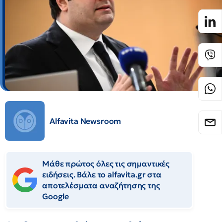
Alfavita Newsroom
Μάθε πρώτος όλες τις σημαντικές
ειδήσεις. Βάλε το alfavita.gr στα
αποτελέσματα αναζήτησης της
Google