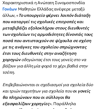
Χαρακτηριστικά η Ανώτατη Συνομοσπονδία
Γονέων
Μαθητών Ελλάδας ανέφερε μεταξύ
άλλων, «
Το υπουργείο φέρνει λοιπόν διάταξη
που καταργεί τις σχολικές επιτροπές και
μεταβιβάζει εξολοκλήρου στους διευθυντές
των σχολείων τις αρμοδιότητες δίνοντάς τους
ποσά που αντιστοιχούν σε ψίχουλα σε σχέση
με τις ανάγκες του σχολείου σπρώχνοντας
έτσι τους διευθυντές στην αναζήτηση
χορηγών
οδηγώντας έτσι τους γονείς στο να
βάζουν για άλλη μία φορά το χέρι βαθιά στην
τσέπη.
Επιβεβαιώνονται οι σχεδιασμοί για σχολεία δύο
και τριών ταχυτήτων για σχολεία που
οι γονείς
θα πληρώνουν που οι σύλλογοι θα
εξασφαλίζουν χορηγίες
». Παράλληλα