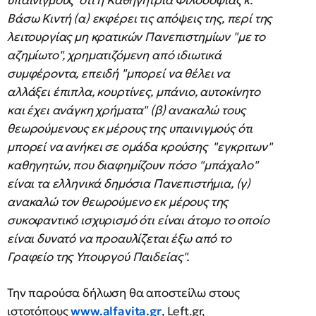
υπαινιγμούς ότι η Καθηγήτρια Φιλοσοφίας κ.
Βάσω Κιντή (α) εκφέρει τις απόψεις της, περί της
λειτουργίας μη κρατικών Πανεπιστημίων "με το
αζημίωτο", χρηματιζόμενη από ιδιωτικά
συμφέροντα, επειδή "μπορεί να θέλει να
αλλάξει έπιπλα, κουρτίνες, μπάνιο, αυτοκίνητο
και έχει ανάγκη χρήματα" (β) ανακαλώ τους
θεωρούμενους εκ μέρους της υπαινιγμούς ότι
μπορεί να ανήκει σε ομάδα κρούσης "εγκριτων"
καθηγητών, που διαφημίζουν πόσο "μπάχαλο"
είναι τα ελληνικά δημόσια Πανεπιστήμια, (γ)
ανακαλώ τον θεωρούμενο εκ μέρους της
συκοφαντικό ισχυρισμό ότι είναι άτομο το οποίο
είναι δυνατό να προαυλίζεται έξω από το
Γραφείο της Υπουργού Παιδείας".
Την παρούσα δήλωση θα αποστείλω στους
ιστοτόπους
www.alfavita.gr
, Left.gr,