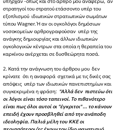
υπήρχαν -όπως και στο άρθρο μου αναφέρω, αν
στρατηγοί του στρατού ετάσσοντο υπέρ του
εξοπλισμού ιδιωτικών στρατιωτικών σωμάτων
τύπου Wagner. Ή αν οι ογκολόγοι δημόσιων
νοσοκομείων αρθρογραφούσαν υπέρ της
ανάγκης δημιουργίας και άλλων ιδιωτικών
ογκολογικών κέντρων στα οποία η θεραπεία του
καρκίνου ανέρχεται σε δυσθεώρητα ποσά.
2. Κατά την ανάγνωση του άρθρου μου δεν
κρίνατε ότι η αναφορά σχετικά με τις δικές σας
απόψεις υπέρ των ιδιωτικών πανεπιστημίων και
συγκεκριμένα η φράση:
"Αλλά δεν πιστεύω ότι
οι λόγοι είναι τόσο ταπεινοί. Το πιθανότερο
είναι πως όλοι αυτοί οι "έγκριτοι" ... το κάνουν
επειδή έχουν προσβληθεί από την ανάποδη
ιδεοληψία. Παλιά μέλη του ΚΚΕ οι
περισσότεροι/ες έχουν τον ίδιο φανατισμό,