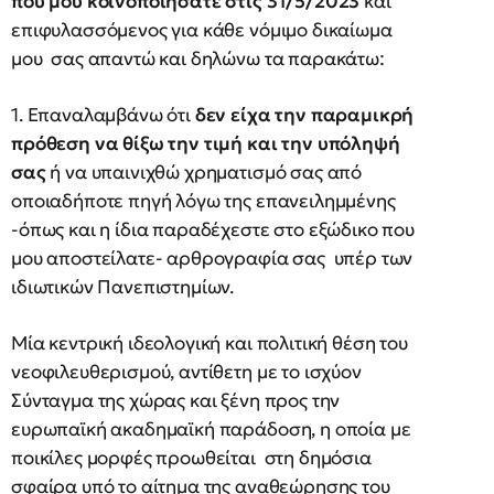
που μου κοινοποιήσατε στις 31/5/2023
και
επιφυλασσόμενος για κάθε νόμιμο δικαίωμα
μου σας απαντώ και δηλώνω τα παρακάτω:
1. Επαναλαμβάνω ότι
δεν είχα την παραμικρή
πρόθεση να θίξω την τιμή και την υπόληψή
σας
ή να υπαινιχθώ χρηματισμό σας από
οποιαδήποτε πηγή λόγω της επανειλημμένης
-όπως και η ίδια παραδέχεστε στο εξώδικο που
μου αποστείλατε- αρθρογραφία σας υπέρ των
ιδιωτικών Πανεπιστημίων.
Μία κεντρική ιδεολογική και πολιτική θέση του
νεοφιλευθερισμού, αντίθετη με το ισχύον
Σύνταγμα της χώρας και ξένη προς την
ευρωπαϊκή ακαδημαϊκή παράδοση, η οποία με
ποικίλες μορφές προωθείται στη δημόσια
σφαίρα υπό το αίτημα της αναθεώρησης του