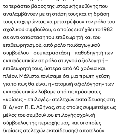
το τεράστιο βάρος της ιστορικής ευθύνης που
αναλαμβάνουν με τη στάση τους και τη δράση
τους επιχειρώντας να μετατρέψουν τον ρόλο του
σχολικού συμβούλου, ο οποίος εισήχθει το 1982
σε αντικατάσταση του επιθεωρητή και του
επιθεωρητισμού, από ρόλο παιδαγωγικού
συμβούλου – συμπαραστάση – καθοδηγητή των
εκπαιδευτικών σε ρόλο στυγνού αξιολογητή –
επιθεωρητή τους, ύστερα από 40 χρόνια και
πλέον. Μάλιστα τονίσαμε ότι μια πρώτη γεύση
για το πώς θα είναι η «ατομική αξιολόγηση» των
εκπαιδευτικών λάβαμε από τις πρόσφατες
«κρίσεις – επιλογές» στελεχών εκπαίδευσης στη
Β΄ Δ/νση Π. Ε. Αθήνας, στις οποίες συμμετείχε ως
μέλος του συμβουλίου επιλογής σχολική
σύμβουλος της περιοχής μας, και οι οποίες
(κρίσεις στελεχών εκπαίδευσης) αποτελούν