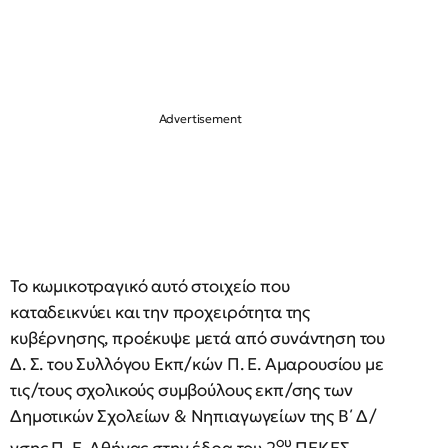
Το κωμικοτραγικό αυτό στοιχείο που
καταδεικνύει και την προχειρότητα της
κυβέρνησης, προέκυψε μετά από συνάντηση του
Δ. Σ. του Συλλόγου Εκπ/κών Π. Ε. Αμαρουσίου με
τις/τους σχολικούς συμβούλους εκπ/σης των
Δημοτικών Σχολείων & Νηπιαγωγείων της Β΄ Δ/
ου
νσης Π. Ε. Αθήνας στην έδρα του 2
ΠΕΚΕΣ