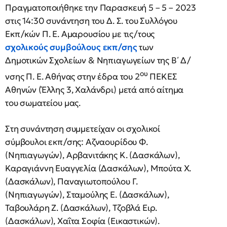
Πραγματοποιήθηκε την Παρασκευή 5 – 5 – 2023
στις 14:30 συνάντηση του Δ. Σ. του Συλλόγου
Εκπ/κών Π. Ε. Αμαρουσίου με τις/τους
σχολικούς συμβούλους εκπ/σης
των
Δημοτικών Σχολείων & Νηπιαγωγείων της Β΄ Δ/
ου
νσης Π. Ε. Αθήνας στην έδρα του 2
ΠΕΚΕΣ
Αθηνών (Έλλης 3, Χαλάνδρι) μετά από αίτημα
του σωματείου μας.
Στη συνάντηση συμμετείχαν οι σχολικοί
σύμβουλοι εκπ/σης: Αζναουρίδου Φ.
(Νηπιαγωγών), Αρβανιτάκης Κ. (Δασκάλων),
Καραγιάννη Ευαγγελία (Δασκάλων), Μπούτα Χ.
(Δασκάλων), Παναγιωτοπούλου Γ.
(Νηπιαγωγών), Σταμούλης Ε. (Δασκάλων),
Ταβουλάρη Ζ. (Δασκάλων), Τζοβλά Ειρ.
(Δασκάλων), Χαΐτα Σοφία (Εικαστικών).