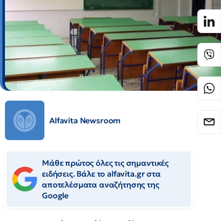
Alfavita Newsroom
Μάθε πρώτος όλες τις σημαντικές
ειδήσεις. Βάλε το alfavita.gr στα
αποτελέσματα αναζήτησης της
Google