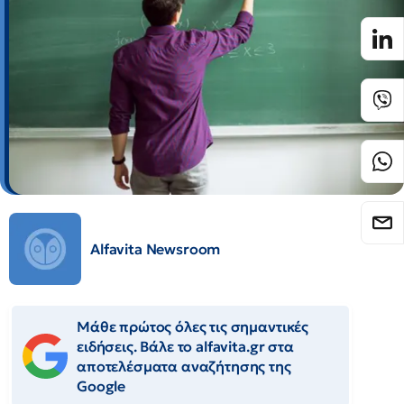
Alfavita Newsroom
Μάθε πρώτος όλες τις σημαντικές
ειδήσεις. Βάλε το alfavita.gr στα
αποτελέσματα αναζήτησης της
Google