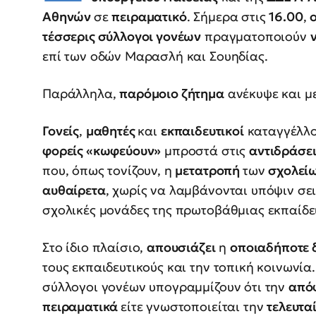
Αθηνών
σε
πειραματικό
. Σήμερα στις
16.00
,
τέσσερις σύλλογοι γονέων
πραγματοποιούν
επί των οδών Μαρασλή και Σουηδίας.
Παράλληλα,
παρόμοιο ζήτημα
ανέκυψε και μ
Γονείς
,
μαθητές
και
εκπαιδευτικοί
καταγγέλλο
φορείς «κωφεύουν»
μπροστά στις
αντιδράσε
που, όπως τονίζουν, η
μετατροπή
των
σχολεί
αυθαίρετα
, χωρίς να λαμβάνονται υπόψιν σ
σχολικές μονάδες της πρωτοβάθμιας εκπαίδε
Στο ίδιο πλαίσιο,
απουσιάζει
η
οποιαδήποτε 
τους εκπαιδευτικούς και την τοπική κοινωνία.
σύλλογοι γονέων υπογραμμίζουν ότι την
από
πειραματικά
είτε γνωστοποιείται την
τελευτα