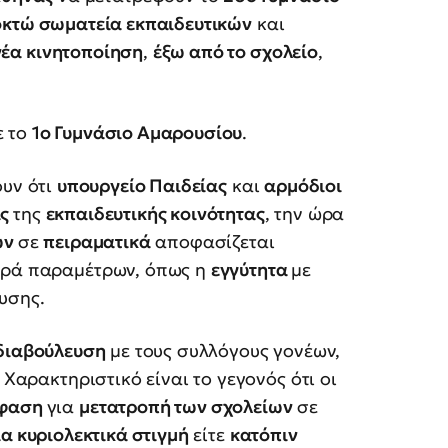
οκτώ σωματεία εκπαιδευτικών
και
νέα κινητοποίηση
,
έξω από το σχολείο
,
ε το
1ο Γυμνάσιο Αμαρουσίου
.
υν ότι
υπουργείο Παιδείας
και
αρμόδιοι
ις
της
εκπαιδευτικής κοινότητας
, την ώρα
ων
σε
πειραματικά
αποφασίζεται
ειρά παραμέτρων, όπως η
εγγύτητα
με
υσης.
διαβούλευση
με τους συλλόγους γονέων,
 Χαρακτηριστικό είναι το γεγονός ότι οι
φαση
για
μετατροπή των σχολείων
σε
ία κυριολεκτικά στιγμή
είτε
κατόπιν