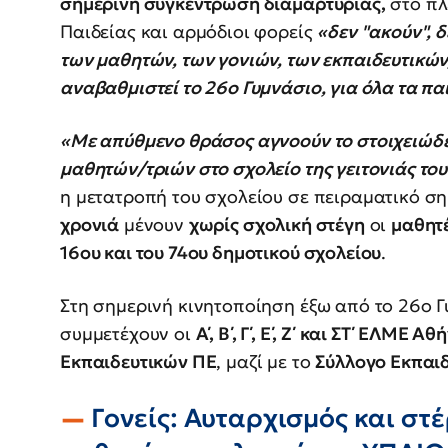
σημερινή συγκέντρωση διαμαρτυρίας,
στο πλ
Παιδείας και αρμόδιοι φορείς
«δεν "ακούν", 
των μαθητών, των γονιών, των εκπαιδευτικών,
αναβαθμιστεί το 26ο Γυμνάσιο, για όλα τα παι
«Με απύθμενο θράσος αγνοούν το στοιχειώδ
μαθητών/τριών στο σχολείο της γειτονιάς του
η μετατροπή του σχολείου σε πειραματικό ση
χρονιά
μένουν
χωρίς σχολική στέγη
οι
μαθητέ
16ου και του 74ου δημοτικού σχολείου
.
Στη σημερινή κινητοποίηση έξω από το 26ο 
συμμετέχουν οι
Α΄, Β΄, Γ΄, Ε΄, Ζ΄ και ΣΤ΄ ΕΛΜΕ Αθ
Εκπαιδευτικών ΠΕ
, μαζί με το
Σύλλογο Εκπαι
Γονείς: Αυταρχισμός και στ