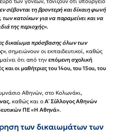
ευρό των γονέων, τονίζουν ότι υπουργείο
δεν σέβονται τη βροντερή και δίκαιη φωνή
 των κατοίκων για να παραμείνει και να
διά της περιοχής».
ες δικαίωμα πρόσβασης όλων των
ς»
, σημειώνουν οι εκπαιδευτικοί, καθώς
μαίνει ότι από την
επόμενη σχολική
ς και οι μαθήτριες του 14ου, του 15ου, του
Γυμνάσιο Αθηνών, στο Κολωνάκι,
ήνας
, καθώς και ο
Α΄ Σύλλογος Αθηνών
δευτικών ΠΕ «Η Αθηνά»
.
έρηση των δικαιωμάτων των