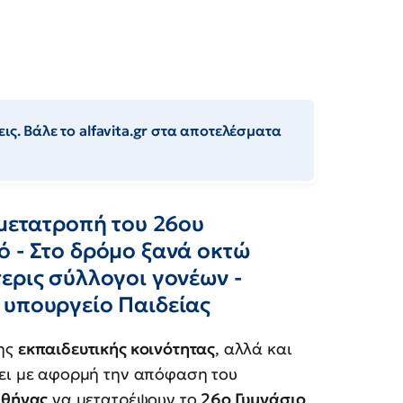
ις. Βάλε το alfavita.gr στα αποτελέσματα
 μετατροπή του 26ου
ό - Στο δρόμο ξανά οκτώ
ερις σύλλογοι γονέων -
 υπουργείο Παιδείας
της
εκπαιδευτικής κοινότητας
, αλλά και
σει με αφορμή την απόφαση του
Αθήνας
να μετατρέψουν το
26ο Γυμνάσιο