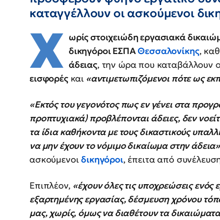
καταγγέλλουν οι ασκούμενοι δι
Χ
ωρίς στοιχειώδη εργασιακά δικαιώ
δικηγόροι ΕΣΠΑ
Θεσσαλονίκης
, κα
άδειας
, την ώρα που καταβάλλουν 
εισφορές
και
«αντιμετωπιζόμενοι πότε ως εκ
«Εκτός του γεγονότος πως εν γένει στα προγ
προπτυχιακά) προβλέπονται άδειες, δεν νοεί
τα ίδια καθήκοντα με τους δικαστικούς υπαλλ
να μην έχουν το νόμιμο δικαίωμα στην άδεια
ασκούμενοι
δικηγόροι
, έπειτα από συνέλευσ
Επιπλέον,
«έχουν όλες τις υποχρεώσεις ενός
εξαρτημένης εργασίας, δέσμευση χρόνου τόπ
μας, χωρίς, όμως να διαθέτουν τα δικαιώματα 