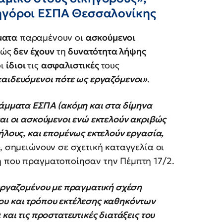
κηγόροι ΕΣΠΑ Θεσσαλονίκης
ματα
παραμένουν οι
ασκούμενοι
θώς
δεν έχουν
τη
δυνατότητα λήψης
οι
ίδιοι
τις
ασφαλιστικές
τους
παιδευόμενοι πότε ως εργαζόμενοι»
.
ράμματα ΕΣΠΑ (ακόμη και στα δίμηνα
ται οι ασκούμενοι ενώ εκτελούν ακριβώς
ήλους, και επομένως εκτελούν εργασία,
»
, σημειώνουν σε σχετική καταγγελία οι
η που πραγματοποίησαν την Πέμπτη 17/2.
 εργαζομένου με πραγματική σχέση
ου και τρόπου εκτέλεσης καθηκόντων
και τις προστατευτικές διατάξεις του