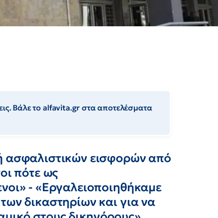
ις. Βάλε το alfavita.gr στα αποτελέσματα
λή ασφαλιστικών εισφορών από
οι πότε ως
ενοι» - «Εργαλειοποιηθήκαμε
των δικαστηρίων και για να
μικό στους δικηγόρους»,