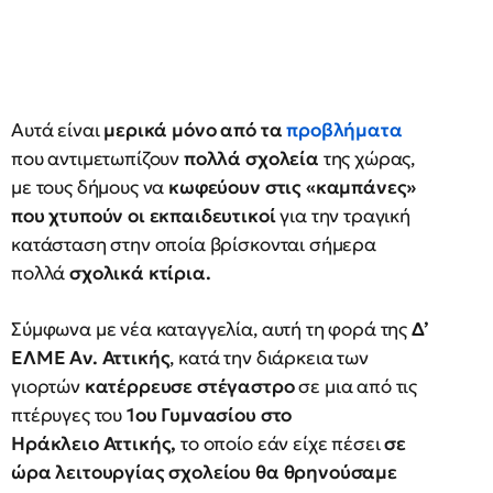
Αυτά είναι
μερικά μόνο από τα
προβλήματα
που αντιμετωπίζουν
πολλά σχολεία
της χώρας,
με τους δήμους να
κωφεύουν στις «καμπάνες»
που χτυπούν οι εκπαιδευτικοί
για την τραγική
κατάσταση στην οποία βρίσκονται σήμερα
πολλά
σχολικά κτίρια.
Σύμφωνα με νέα καταγγελία, αυτή τη φορά της
Δ’
ΕΛΜΕ Αν. Αττικής
, κατά την διάρκεια των
γιορτών
κατέρρευσε στέγαστρο
σε μια από τις
πτέρυγες του
1ου Γυμνασίου στο
Ηράκλειο Αττικής,
το οποίο εάν είχε πέσει
σε
ώρα λειτουργίας σχολείου
θα θρηνούσαμε