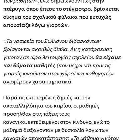
των μαθητών»,
ενώ σημειώνουν πως
στην
πτέρυγα όπου έπεσε το στέγαστρο, βρίσκεται
οίκημα του σχολικού φύλακα που ευτυχώς
απουσίαζε λόγω γιορτών
.
«Τα γραφεία του Συλλόγου διδασκόντων
βρίσκονται ακριβώς δίπλα. Αν η κατάρρευση
γινόταν σε ώρα λειτουργίας σχολείου
θα είχαμε
και θύματα μαθητές
(που μέχρι και πριν τις
γιορτές κινούνταν στον χώρο) και καθηγητές»
αναφέρουν χαρακτηριστικά.
Παρά τις εκτεταμένες ζημιές και την
ακαταλληλότητα του κτιρίου, οι μαθητές
προσήλθαν στις τάξεις τους
κανονικά, εκτεθειμένοι στον κίνδυνο, ενώ το
μάθημα διεξάγονταν με δυσκολία λόγω των
εργασιών αποκατάστασης:
«Το μάθημα γινόταν