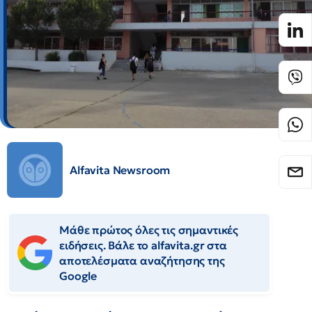
Alfavita Newsroom
Μάθε πρώτος όλες τις σημαντικές
ειδήσεις. Βάλε το alfavita.gr στα
αποτελέσματα αναζήτησης της
Google