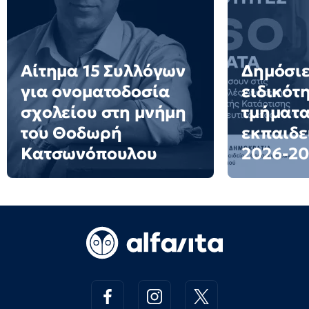
Αίτημα 15 Συλλόγων
Δημόσιε
για ονοματοδοσία
ειδικότ
σχολείου στη μνήμη
τμήματα
του Θοδωρή
εκπαιδε
Κατσωνόπουλου
2026-20