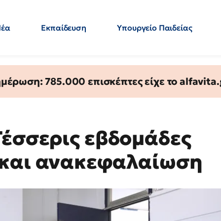
Νέα
Εκπαίδευση
Υπουργείο Παιδείας
 Εκπαιδευτικών
Μεταπτυχιακά
Πολιτική
Κόσμος
- Απαντήσεις
έρωση: 785.000 επισκέπτες είχε το alfavita.
Τέσσερις εβδομάδες
 και ανακεφαλαίωση