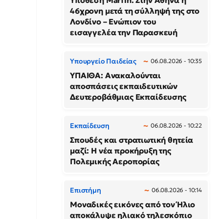
Υπόθεση Marfin: Στην Αθήνα η
46χρονη μετά τη σύλληψή της στο
Λονδίνο – Ενώπιον του
εισαγγελέα την Παρασκευή
Υπουργείο Παιδείας
06.08.2026 - 10:35
ΥΠΑΙΘΑ: Ανακαλούνται
αποσπάσεις εκπαιδευτικών
Δευτεροβάθμιας Εκπαίδευσης
Εκπαίδευση
06.08.2026 - 10:22
Σπουδές και στρατιωτική θητεία
μαζί: Η νέα προκήρυξη της
Πολεμικής Αεροπορίας
Επιστήμη
06.08.2026 - 10:14
Μοναδικές εικόνες από τον Ήλιο
αποκάλυψε ηλιακό τηλεσκόπιο