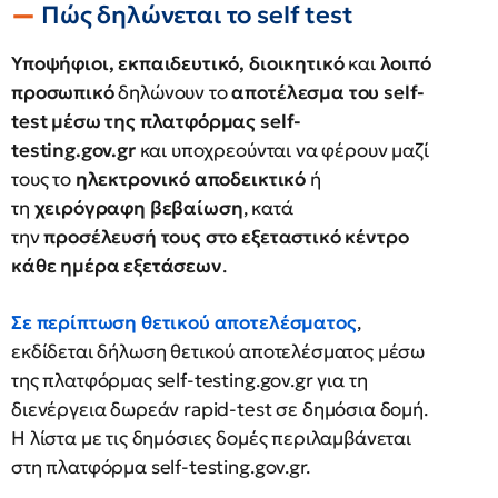
Πώς δηλώνεται το self test
Υποψήφιοι, εκπαιδευτικό, διοικητικό
και
λοιπό
προσωπικό
δηλώνουν το
αποτέλεσμα του self-
test μέσω της πλατφόρμας self-
testing.gov.gr
και υποχρεούνται να φέρουν μαζί
τους το
ηλεκτρονικό αποδεικτικό
ή
τη
χειρόγραφη βεβαίωση
, κατά
την
προσέλευσή τους στο εξεταστικό κέντρο
κάθε ημέρα εξετάσεων
.
Σε περίπτωση θετικού αποτελέσματος
,
εκδίδεται δήλωση θετικού αποτελέσματος μέσω
της πλατφόρμας self-testing.gov.gr για τη
διενέργεια δωρεάν rapid-test σε δημόσια δομή.
Η λίστα με τις δημόσιες δομές περιλαμβάνεται
στη πλατφόρμα self-testing.gov.gr.