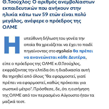
Θ.Τσούχλος: Ο αριθμός ανεμβολίαστων
εκπαιδευτικών που ανήκουν στην
ηλικία κάτω των 59 ετών είναι πολύ
μεγάλος, ανέφερε ο πρόεδρος της
ΟΛΜΕ
Η
υπεύθυνη δήλωση του γονέα την
οποία θα χρειάζεται να έχει το παιδί
πηγαίνοντας στο
σχολείο
θα πρέπει
να ανανεώνεται
κάθε Δευτέρα
,
είπε ο πρόεδρος της ΟΛΜΕ κ.Θ.Τσούχλος,
εκφράζοντας την ελπίδα ότι η διαδικασία αυτή
θα τηρηθεί από όλους "θα εφαρμοστεί, γιατί
πρέπει να εφαρμοστεί, καθώς πρόκειται για
σωστικό μέτρο". Πρόσθεσε, δε, ότι η εισήγηση
της ΟΛΜΕ από τον περασμένο Αύγουστο ήταν τα
μαζικά τεστ.