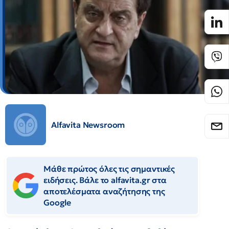
Alfavita Newsroom
Μάθε πρώτος όλες τις σημαντικές
ειδήσεις. Βάλε το alfavita.gr στα
αποτελέσματα αναζήτησης της
Google