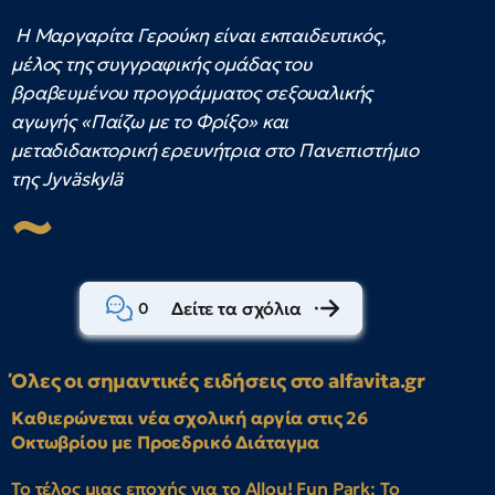
Η Μαργαρίτα Γερούκη είναι εκπαιδευτικός,
μέλος της συγγραφικής ομάδας του
βραβευμένου προγράμματος σεξουαλικής
αγωγής «Παίζω με το Φρίξο» και
μεταδιδακτορική ερευνήτρια στο Πανεπιστήμιο
της
Jyväskylä
Δείτε τα σχόλια
0
Όλες οι σημαντικές ειδήσεις στο alfavita.gr
Καθιερώνεται νέα σχολική αργία στις 26
Οκτωβρίου με Προεδρικό Διάταγμα
Το τέλος μιας εποχής για το Allou! Fun Park: Το