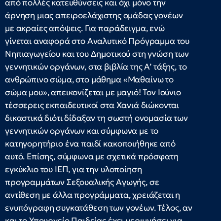
από πολλές κατευθύνσεις και όχι μόνο την
άρνηση μιας απειροελάχιστης ομάδας γονέων
με ακραίες απόψεις. Για παράδειγμα, ενώ
γίνεται αναφορά στο Αναλυτικό Πρόγραμμα του
Νηπιαγωγείου και του Δημοτικού στη γνώση των
γεννητικών οργάνων, στα βιβλία της Α’ τάξης, το
ανθρώπινο σώμα, στο μάθημα «Μαθαίνω το
σώμα μου», απεικονίζεται με μαγιό! Τον Ιούνιο
τέσσερεις εκπαιδευτικοί στα Χανιά διώκονται
δικαστικά διότι δίδαξαν τη σωστή ονομασία των
γεννητικών οργάνων και σύμφωνα με το
κατηγορητήριο ένα παιδί κακοποιήθηκε από
αυτό. Επίσης, σύμφωνα με σχετικά πρόσφατη
εγκύκλιο του ΙΕΠ, για την υλοποίηση
προγραμμάτων Σεξουαλικής Αγωγής, σε
αντίθεση με άλλα προγράμματα, χρειάζεται η
ενυπόγραφη συγκατάθεση των γονέων. Τέλος, αν
και το Υπουργείο Παιδείας έχει μεριμνήσει για