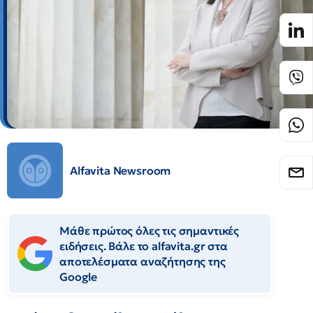
Alfavita Newsroom
Μάθε πρώτος όλες τις σημαντικές
ειδήσεις. Βάλε το alfavita.gr στα
αποτελέσματα αναζήτησης της
Google