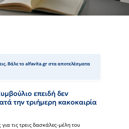
ις. Βάλε το alfavita.gr στα αποτελέσματα
υμβούλιο επειδή δεν
τά την τριήμερη κακοκαιρία
ια τις τρεις δασκάλες-μέλη του