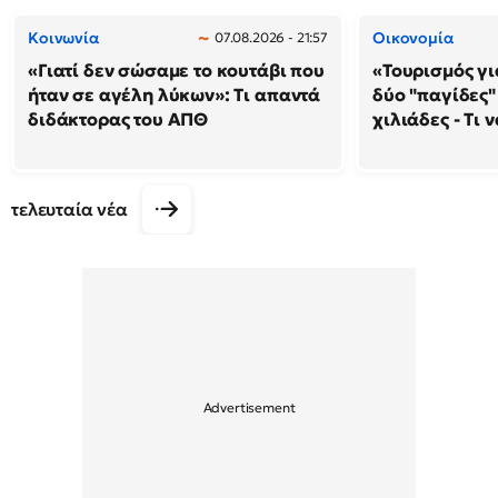
Κοινωνία
Οικονομία
07.08.2026 - 21:57
«Γιατί δεν σώσαμε το κουτάβι που
«Τουρισμός γι
ήταν σε αγέλη λύκων»: Τι απαντά
δύο "παγίδες"
διδάκτορας του ΑΠΘ
χιλιάδες - Τι 
τελευταία νέα