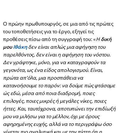
Ο πρώην πρωθυπουργός, σε μια από τις πρώτες
του τοποθετήσεις για το έργο, εξηγεί τις
προθέσεις πίσω από τη συγγραφή του: «
Η
δική
μου
Ιθάκη
δεν είναι απλώς μια αφήγηση του
παρελθόντος, δεν είναι η αφήγηση του νόστου.
Δεν γράφτηκε, μόνο, για να καταγραφούν τα
γεγονότα, ως ένα είδος απολογισμού. Είναι,
πρώτα απ’όλα, μια προσπάθεια να
κατανοήσουμε το παρόν: να δούμε πώς φτάσαμε
ώς εδώ, μέσα από ποια διαδρομή, ποιες
επιλογές, ποιες μικρές ή μεγάλες νίκες, ποιες
ήττες. Και, ταυτόχρονα, αποτυπώνει την επιδίωξή
μου να μιλήσω για το μέλλον, όχι με όρους
αφηρημένης ευχής, αλλά να το περιγράψω όσο
γίνεται πιο αναλυτικά και με την πίστη ότι η