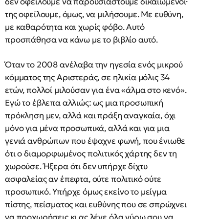
δεν οφείλουμε να παρουσιαστούμε δικαιωμένοι·
της οφείλουμε, όμως, να μιλήσουμε. Με ευθύνη,
με καθαρότητα και χωρίς φόβο. Αυτό
προσπάθησα να κάνω με το βιβλίο αυτό.
Όταν το 2008 ανέλαβα την ηγεσία ενός μικρού
κόμματος της Αριστεράς, σε ηλικία μόλις 34
ετών, πολλοί μιλούσαν για ένα «άλμα στο κενό».
Εγώ το έβλεπα αλλιώς: ως μια προσωπική
πρόκληση μεν, αλλά και πράξη αναγκαία, όχι
μόνο για μένα προσωπικά, αλλά και για μια
γενιά ανθρώπων που έψαχνε φωνή, που ένιωθε
ότι ο διαμορφωμένος πολιτικός χάρτης δεν τη
χωρούσε. Ήξερα ότι δεν υπήρχε δίχτυ
ασφαλείας αν έπεφτα, ούτε πολιτικό ούτε
προσωπικό. Υπήρχε όμως εκείνο το μείγμα
πίστης, πείσματος και ευθύνης που σε σπρώχνει
να προχωρήσεις κι ας λένε όλα γύρω σου να