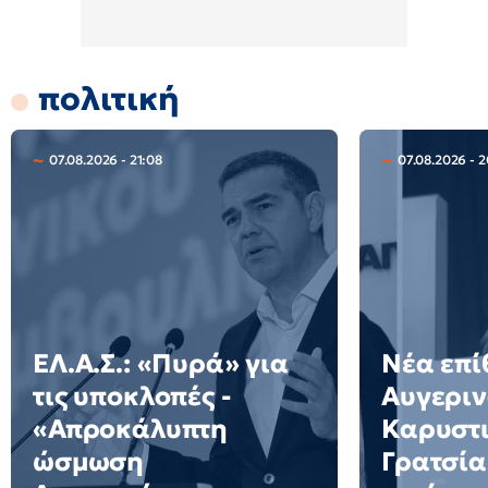
πολιτική
07.08.2026 - 21:08
07.08.2026 - 
ΕΛ.Α.Σ.: «Πυρά» για
Νέα επί
τις υποκλοπές -
Αυγεριν
«Απροκάλυπτη
Καρυστι
ώσμωση
Γρατσία