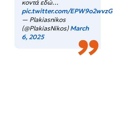
κοντά εδώ…
pic.twitter.com/EPW9o2wvzG
— Plakiasnikos
(@PlakiasNikos)
March
6, 2025