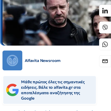
Alfavita Newsroom
Μάθε πρώτος όλες τις σημαντικές
ειδήσεις. Βάλε το alfavita.gr στα
αποτελέσματα αναζήτησης της
Google