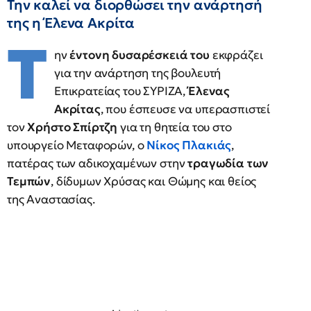
Την καλεί να διορθώσει την ανάρτησή
της η Έλενα Ακρίτα
Τ
ην
έντονη δυσαρέσκειά του
εκφράζει
για την ανάρτηση της βουλευτή
Επικρατείας του ΣΥΡΙΖΑ,
Έλενας
Ακρίτας
, που έσπευσε να υπερασπιστεί
τον
Χρήστο Σπίρτζη
για τη θητεία του στο
υπουργείο Μεταφορών, ο
Νίκος Πλακιάς
,
πατέρας των αδικοχαμένων στην
τραγωδία των
Τεμπών
, δίδυμων Χρύσας και Θώμης και θείος
της Αναστασίας.