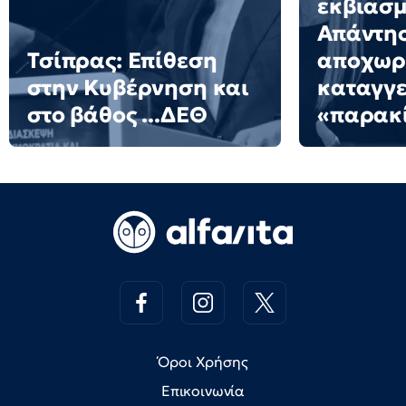
εκβιασμ
Απάντησ
Τσίπρας: Επίθεση
αποχωρή
στην Κυβέρνηση και
καταγγε
στο βάθος ...ΔΕΘ
«παρακ
Όροι Χρήσης
Επικοινωνία