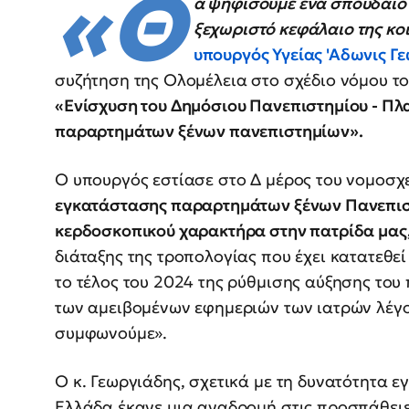
«Θ
α ψηφίσουμε ένα σπουδαί
ξεχωριστό κεφάλαιο της κο
υπουργός Υγείας 'Αδωνις Γ
συζήτηση της Ολομέλεια στο σχέδιο νόμου το
«Ενίσχυση του Δημόσιου Πανεπιστημίου - Πλ
παραρτημάτων ξένων πανεπιστημίων».
Ο υπουργός εστίασε στο Δ μέρος του νομοσχ
εγκατάστασης παραρτημάτων ξένων Πανεπι
κερδοσκοπικού χαρακτήρα στην πατρίδα μας
διάταξης της τροπολογίας που έχει κατατεθε
το τέλος του 2024 της ρύθμισης αύξησης του
των αμειβομένων εφημεριών των ιατρών λέγο
συμφωνούμε».
Ο κ. Γεωργιάδης, σχετικά με τη δυνατότητα 
Ελλάδα έκανε μια αναδρομή στις προσπάθειε