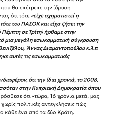
που θα επέτρεπε την ίδρυση
ας ότι τότε
«είχε σχηματιστεί η
ότε του ΠΑΣΟΚ και είχα ζήσει την
ό Πέμπτη σε Τρίτη) ήρθαμε στην
πό μια μεγάλη εσωκομματική σύγκρουση
Βενιζέλου, 'Αννας Διαμαντοπούλου κ.λ.π
κε αυτές τις εσωκομματικές
νδιαφέρον, ότι την ίδια χρονιά, το 2008,
ισσόταν στην Κυπριακή Δημοκρατία όπου
πρόσθεσε ότι «τώρα, 16 χρόνια μετά, μας
ι χωρίς πολιτικές αντεγκλήσεις πώς
ο κάθε ένα από τα δύο Κράτη.