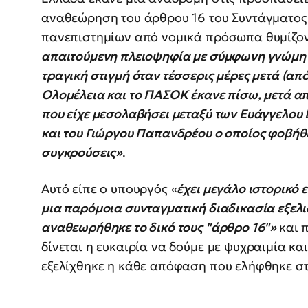
αναθεώρηση του άρθρου 16 του Συντάγματος 
πανεπιστημίων από νομικά πρόσωπα θυμίζοντ
απαιτούμενη πλειοψηφία με σύμφωνη γνώμη τ
τραγική στιγμή όταν τέσσερις μέρες μετά (απ
Ολομέλεια και το ΠΑΣΟΚ έκανε πίσω, μετά α
που είχε μεσολαβήσει μεταξύ των Ευάγγελου 
και του Γιώργου Παπανδρέου ο οποίος φοβήθη
συγκρούσεις»
.
Αυτό είπε ο υπουργός «
έχει μεγάλο ιστορικό ε
μια παρόμοια συνταγματική διαδικασία εξελ
αναθεωρήθηκε το δικό τους "άρθρο 16"»
και 
δίνεται η ευκαιρία να δούμε με ψυχραιμία κα
εξελίχθηκε η κάθε απόφαση που ελήφθηκε στ