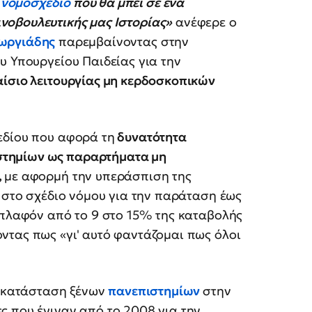
ο
νομοσχέδιο
που θα μπει σε ένα
ινοβουλευτικής μας Ιστορίας»
ανέφερε ο
εωργιάδης
παρεμβαίνοντας στην
υ Υπουργείου Παιδείας για την
αίσιο λειτουργίας μη κερδοσκοπικών
εδίου που αφορά τη
δυνατότητα
στημίων ως παραρτήματα μη
,
με αφορμή την υπεράσπιση της
ί στο σχέδιο νόμου για την παράταση έως
 πλαφόν από το 9 στο 15% της καταβολής
ντας πως «γι' αυτό φαντάζομαι πως όλοι
εγκατάσταση ξένων
πανεπιστημίων
στην
ς που έγιναν από το 2008 για την