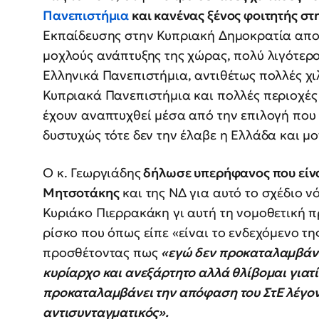
Πανεπιστήμια
και κανένας ξένος φοιτητής στ
Εκπαίδευσης στην Κυπριακή Δημοκρατία αποτ
μοχλούς ανάπτυξης της χώρας, πολύ λιγότερο
Ελληνικά Πανεπιστήμια, αντιθέτως πολλές χι
Κυπριακά Πανεπιστήμια και πολλές περιοχές 
έχουν αναπτυχθεί μέσα από την επιλογή που 
δυστυχώς τότε δεν την έλαβε η Ελλάδα και μ
Ο κ. Γεωργιάδης
δήλωσε υπερήφανος που είνα
Μητσοτάκης
και της ΝΔ για αυτό το σχέδιο ν
Κυριάκο Πιερρακάκη γι αυτή τη νομοθετική 
ρίσκο που όπως είπε «είναι το ενδεχόμενο τ
προσθέτοντας πως
«εγώ δεν προκαταλαμβάνω
κυρίαρχο και ανεξάρτητο αλλά θλίβομαι γιατ
προκαταλαμβάνει την απόφαση του ΣτΕ λέγον
αντισυνταγματικός».