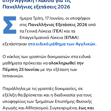
στην Αγγλική Γλώσσα για τις
Πανελλήνιες εξετάσεις 2026
Σ
ήμερα Τρίτη, 17 Ιουνίου, οι υποψήφιοι
στις
Πανελλήνιες Εξετάσεις 2026
από
τα Γενικά Λύκεια (
ΓΕΛ
) και τα
Επαγγελματικά Λύκεια (
ΕΠΑΛ
)
εξετάστηκαν
στο ειδικό μάθημα των
Αγγλικών
.
O κύκλος των γραπτών δοκιμασιών στα ειδικά
μαθήματα πρόκειται να
ολοκληρωθεί την
Πέμπτη 25 Ιουνίου
με την εξέταση των
Ισπανικών.
Παράλληλα με τις γραπτές δοκιμασίες, σε
εξέλιξη θα βρίσκεται και η διαδικασία για τους
υποψηφίους των Τμημάτων Επιστήμης Φυσικής
Αγωγής και Αθλητισμού. Συγκεκριμένα,
έως και