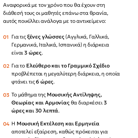
Αναφορικά με τον χρόνο που θα έχουν στη
διάθεσή τους οι μαθητές επάνω στα θρανία,
αυτός ποικίλλει ανάλογα με το αντικείμενο:
Για τις
ξένες γλώσσες
(Αγγλικά, Γαλλικά,
Γερμανικά, Ιταλικά, Ισπανικά) η διάρκεια
είναι
3 ώρες
.
Για το
Ελεύθερο και το Γραμμικό Σχέδιο
προβλέπεται η μεγαλύτερη διάρκεια, η οποία
φτάνει τις
6 ώρες
.
Το μάθημα της
Μουσικής Αντίληψης,
Θεωρίας και Αρμονίας
θα διαρκέσει
3
ώρες και 30 λεπτά
.
Η
Μουσική Εκτέλεση και Ερμηνεία
αποτελεί εξαίρεση, καθώς πρόκειται για