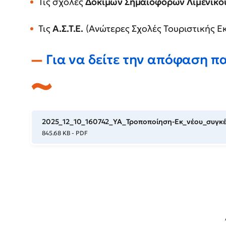
Τις σχολές
Δοκίμων Σημαιοφόρων Λιμενικο
Τις
Α.Σ.Τ.Ε.
(Ανώτερες Σχολές Τουριστικής Ε
Για να δείτε την απόφαση π
2025_12_10_160742_ΥΑ_Τροποποίηση-Εκ_νέου_συγκ
845.68 KB - PDF