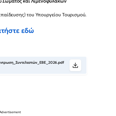
ύ Σώματος και Λιμενοφυλάκων
κπαίδευσης) του Υπουργείου Τουρισμού.
ατήστε εδώ
έντρωση_Συντελεστών_ΕΒΕ_2026.pdf