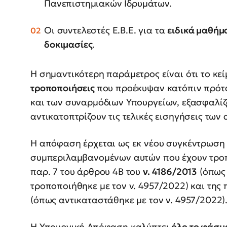
Πανεπιστημιακών Ιδρυμάτων.
Οι συντελεστές Ε.Β.Ε. για τα
ειδικά μαθήμ
δοκιμασίες
.
Η σημαντικότερη παράμετρος είναι ότι το κεί
τροποποιήσεις
που προέκυψαν κατόπιν πρότ
και των συναρμόδιων Υπουργείων, εξασφαλίζο
αντικατοπτρίζουν τις τελικές εισηγήσεις τω
Η απόφαση έρχεται ως εκ νέου συγκέντρωση 
συμπεριλαμβανομένων αυτών που έχουν τροπο
παρ. 7 του άρθρου 4Β του
ν. 4186/2013
(όπως 
τροποποιήθηκε με τον ν. 4957/2022) και της 
(όπως αντικαταστάθηκε με τον ν. 4957/2022)
Η Υπουργική Απόφαση καλύπτει
όλο το φάσμ