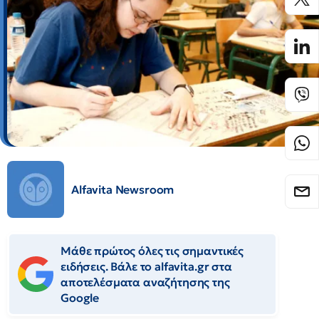
Alfavita Newsroom
Μάθε πρώτος όλες τις σημαντικές
ειδήσεις. Βάλε το alfavita.gr στα
αποτελέσματα αναζήτησης της
Google