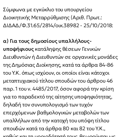
Σύμφωνα με εγκύκλιο του υπουργείου
Διοικητικής Μεταρρύθμισης (Αριθ. Πρωτ.:
ΔΙΔΑΔ/Φ.31.65/2814/οικ.38982 - 25/10/2018:
α) Για τους δημοσίους υπαλλήλους-
υποψήφιους
κατάληψης θέσεων Γενικών
Διευθυντών ή Διευθυντών σε οργανικές μονάδες
της Δημόσιας Διοίκησης, κατά τα άρθρα 84-86
του Υ.Κ. όπως ισχύουν, οι οποίοι είναι κάτοχοι
μεταπτυχιακού τίτλου σπουδών του άρθρου 46
παρ. 1 του ν. 4485/2017, όσον αφορά την κρίση
για το παραδεκτό της αίτησης υποψηφιότητας,
δηλαδή τον συνυπολογισμό των τυχόν
επερχόμενων βαθμολογικών μεταβολών των
υπαλλήλων από την κατοχή του υπόψη τίτλου
σπουδών κατά τα άρθρα 80 και 82 του Υ.Κ.,
καθώς και τη μοριοδότησή τους, θεωρούνται ως