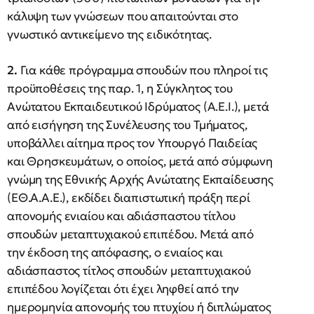
κάλυψη των γνώσεων που απαιτούνται στο
γνωστικό αντικείμενο της ειδικότητας.
2.
Για κάθε πρόγραμμα σπουδών που πληροί τις
προϋποθέσεις της παρ. 1, η Σύγκλητος του
Ανώτατου Εκπαιδευτικού Ιδρύματος (Α.Ε.Ι.), μετά
από εισήγηση της Συνέλευσης του Τμήματος,
υποβάλλει αίτημα προς τον Υπουργό Παιδείας
και Θρησκευμάτων, ο οποίος, μετά από σύμφωνη
γνώμη της Εθνικής Αρχής Ανώτατης Εκπαίδευσης
(ΕΘ.Α.Α.Ε.), εκδίδει διαπιστωτική πράξη περί
απονομής ενιαίου και αδιάσπαστου τίτλου
σπουδών μεταπτυχιακού επιπέδου. Μετά από
την έκδοση της απόφασης, ο ενιαίος και
αδιάσπαστος τίτλος σπουδών μεταπτυχιακού
επιπέδου λογίζεται ότι έχει ληφθεί από την
ημερομηνία απονομής του πτυχίου ή διπλώματος