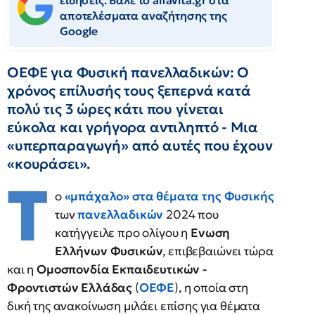
ειδήσεις. Βάλε το alfavita.gr στα
αποτελέσματα αναζήτησης της
Google
ΟΕΦΕ για Φυσική πανελλαδικών: Ο
χρόνος επίλυσής τους ξεπερνά κατά
πολύ τις 3 ώρες κάτι που γίνεται
εύκολα και γρήγορα αντιληπτό - Μια
«υπερπαραγωγή» από αυτές που έχουν
«κουράσει».
Τ
ο
«μπάχαλο» στα θέματα της Φυσικής
των
πανελλαδικών
2024 που
κατήγγειλε προ ολίγου η
Ενωση
Ελλήνων Φυσικών
, επιβεβαιώνει τώρα
και η
Ομοσπονδία Εκπαιδευτικών -
Φροντιστών Ελλάδας
(
ΟΕΦΕ
), η οποία στη
δική της ανακοίνωση μιλάει επίσης για θέματα