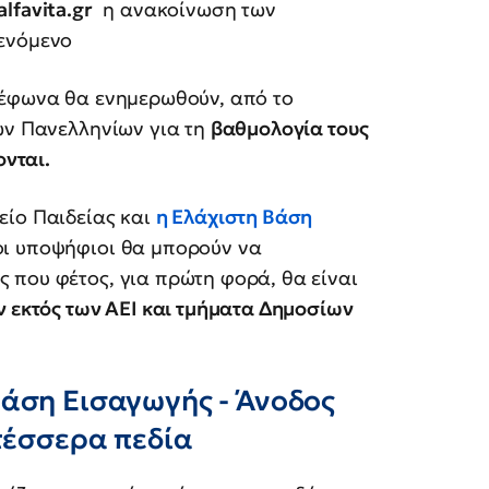
alfavita.gr
η ανακοίνωση των
μενόμενο
λέφωνα θα ενημερωθούν, από το
ών Πανελληνίων για τη
βαθμολογία τους
ονται.
είο Παιδείας και
η Ελάχιστη Βάση
οι υποψήφιοι θα μπορούν να
 που φέτος, για πρώτη φορά, θα είναι
ν εκτός των ΑΕΙ και τμήματα Δημοσίων
Βάση Εισαγωγής - Άνοδος
τέσσερα πεδία