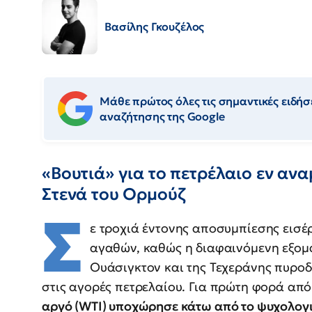
Βασίλης Γκουζέλος
Μάθε πρώτος όλες τις σημαντικές ειδήσε
αναζήτησης της Google
«Βουτιά» για το πετρέλαιο εν αν
Στενά του Ορμούζ
Σ
ε τροχιά έντονης αποσυμπίεσης εισέρ
αγαθών, καθώς η διαφαινόμενη εξομ
Ουάσιγκτον και της Τεχεράνης πυρο
στις αγορές πετρελαίου. Για πρώτη φορά απ
αργό (WTI) υποχώρησε κάτω από το ψυχολογι