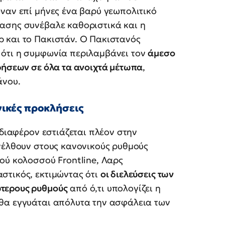
ναν επί μήνες ένα βαρύ γεωπολιτικό
ασης συνέβαλε καθοριστικά και η
 και το Πακιστάν. Ο Πακιστανός
 ότι η συμφωνία περιλαμβάνει τον
άμεσο
ρήσεων σε όλα τα ανοιχτά μέτωπα
,
άνου.
χνικές προκλήσεις
νδιαφέρον εστιάζεται πλέον στην
νέλθουν στους κανονικούς ρυθμούς
ού κολοσσού Frontline, Λαρς
στικός, εκτιμώντας ότι
οι διελεύσεις των
τερους ρυθμούς
από ό,τι υπολογίζει η
θα εγγυάται απόλυτα την ασφάλεια των