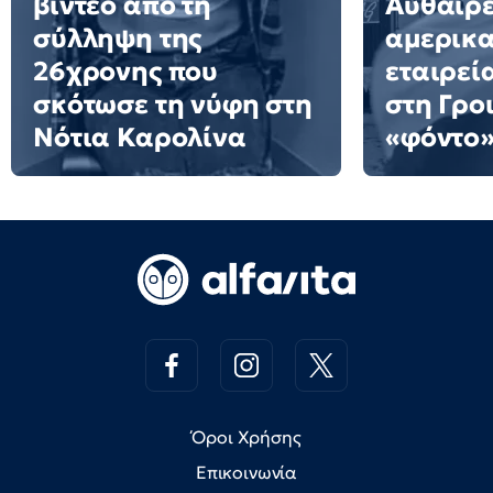
βίντεο από τη
Αυθαίρε
σύλληψη της
αμερικα
26χρονης που
εταιρεί
σκότωσε τη νύφη στη
στη Γρο
Νότια Καρολίνα
«φόντο»
Όροι Χρήσης
Επικοινωνία