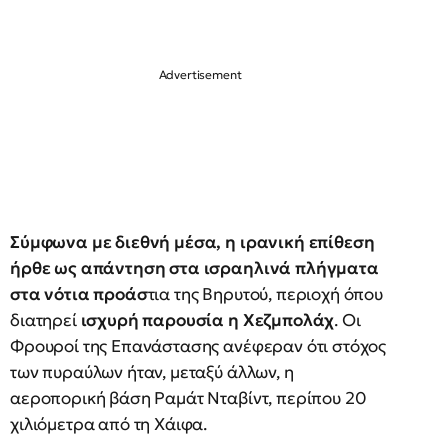
Σύμφωνα με διεθνή μέσα, η ιρανική επίθεση
ήρθε ως απάντηση στα ισραηλινά πλήγματα
στα νότια προάσ
τια της Βηρυτού, περιοχή όπου
διατηρεί
ισχυρή παρουσία η Χεζμπολάχ
. Οι
Φρουροί της Επανάστασης ανέφεραν ότι στόχος
των πυραύλων ήταν, μεταξύ άλλων, η
αεροπορική βάση Ραμάτ Νταβίντ, περίπου 20
χιλιόμετρα από τη Χάιφα.