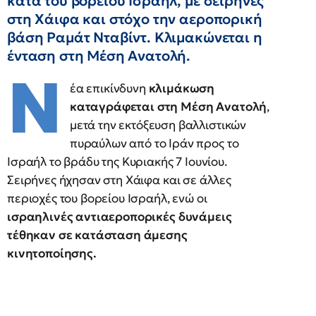
κατά του βορείου Ισραήλ, με σειρήνες
στη Χάιφα και στόχο την αεροπορική
βάση Ραμάτ Νταβίντ. Κλιμακώνεται η
ένταση στη Μέση Ανατολή.
Ν
έα επικίνδυνη
κλιμάκωση
καταγράφεται στη Μέση Ανατολή
,
μετά την εκτόξευση βαλλιστικών
πυραύλων από το Ιράν προς το
Ισραήλ το βράδυ της Κυριακής 7 Ιουνίου.
Σειρήνες ήχησαν στη Χάιφα και σε άλλες
περιοχές του βορείου Ισραήλ, ενώ οι
ισραηλινές αντιαεροπορικές δυνάμεις
τέθηκαν σε κατάσταση άμεσης
κινητοποίησης.