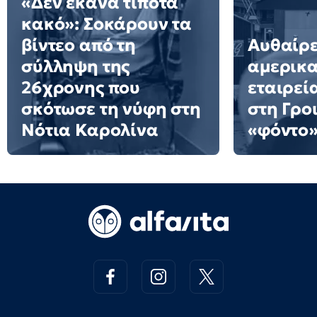
«Δεν έκανα τίποτα
κακό»: Σοκάρουν τα
βίντεο από τη
Αυθαίρε
σύλληψη της
αμερικα
26χρονης που
εταιρεί
σκότωσε τη νύφη στη
στη Γρο
Νότια Καρολίνα
«φόντο»