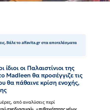
ις. Βάλε το alfavita.gr στα αποτελέσματα
 ίδιοι οι Παλαιστίνιοι της
το Madleen θα προσέγγιζε τις
ου θα πάθαινε κρίση ενοχής,
ύης
 μέρες, από αναλύσεις περί
κού σχεδιασμού
», «
πιθανότητας νέων