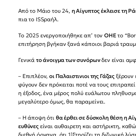
Από το Μάιο του 24,
η Αίγυπτος έκλεισε τη Ρ
πια το ΙSSραήλ.
Το 2025 ενεργοποιήθηκε απ’ τον
ΟΗΕ
το “Bor
επιτήρηση βγήκαν ξανά κάποιοι βαριά τραυμ
Γενικά
το άνοιγμα των συνόρων
δεν είναι αμ
– Επιπλέον,
οι Παλαιστινιοι της Γάζας
ξέρουν 
φύγουν δεν πρόκειται ποτέ να τους επιτραπεί
η έξοδος, ένα μέρος πολύ ευάλωτου πληθυσμο
μεγαλύτερο όμως, θα παραμείνει.
– Η άποψη ότι
θα έρθει σε δύσκολη θέση η Αίγ
ευθύνες
είναι αυθαιρετη και αστήρικτη, καθώ
διεθνή όργανα, ότι 1)Στηρίζει τη διζωνική λύ