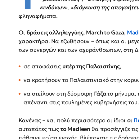
κινδύνων
», «
διόγκωση της απογοήτε
φληναφήματα.
Οι
δράσεις αλληλεγγύης, March to Gaza,
Mad
χαρακτήρα. Να εξωθήσουν – όπως και οι μεγα
των συνεργών και των αχυράνθρωπων, στη Δ
σε αποφάσεις
υπέρ της Παλαιστίνης
,
να κρατήσουν το Παλαιστινιακό στην κορυφ
να στείλουν στη δύσμοιρη
Γάζα
το μήνυμα, 
απέναντι στις πουλημένες κυβερνήσεις του.
Κανένας – και πολύ περισσότερο οι ίδιοι
οι
Π
αυταπάτες πως
το Madleen
θα προσέγγιζε τις
πάθαινε κρίση ενοχής, βλέποντας τις δράσει