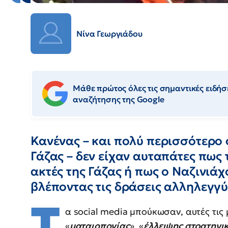
Νίνα Γεωργιάδου
Μάθε πρώτος όλες τις σημαντικές ειδήσε
αναζήτησης της Google
Κανένας – και πολύ περισσότερο οι
Γάζας – δεν είχαν αυταπάτες πως 
ακτές της Γάζας ή πως ο Ναζινιάχ
βλέποντας τις δράσεις αλληλεγγ
Τ
α social media μπούκωσαν, αυτές τις
«
ματαιοπονίας
», «
έλλειψης στρατηγι