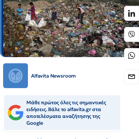
Alfavita Newsroom
Μάθε πρώτος όλες τις σημαντικές
ειδήσεις. Βάλε το alfavita.gr στα
αποτελέσματα αναζήτησης της
Google