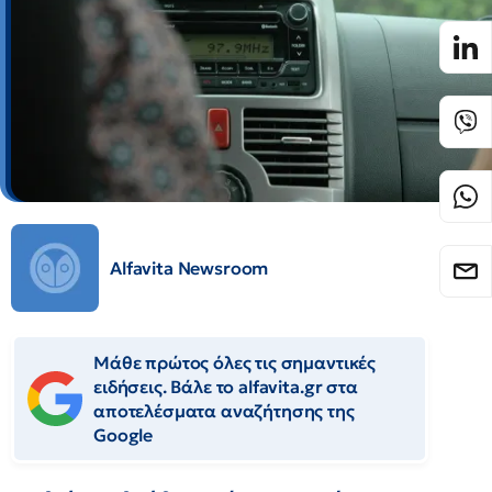
Alfavita Newsroom
Μάθε πρώτος όλες τις σημαντικές
ειδήσεις. Βάλε το alfavita.gr στα
αποτελέσματα αναζήτησης της
Google