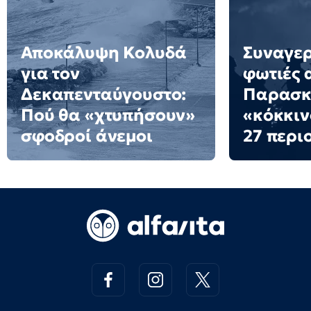
Αποκάλυψη Κολυδά
Συναγερ
για τον
φωτιές 
Δεκαπενταύγουστο:
Παρασκε
Πού θα «χτυπήσουν»
«κόκκιν
σφοδροί άνεμοι
27 περι